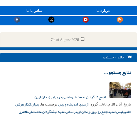
درباره ما
تماس با ما
7th of August 2026
خانه
> جستجو
نتایج جستجو ...
تجمع شاگردان محمدعلی طاهری در برابر زندان اوین
آرشیو
اندیشه و بیان
بنیان گذار عرفان
تاریخ:
آبان 28ام, 1393
گروه:
,
برچسب ها:
حلقه
پلیس امنیت
تجمع روبروی زندان اوین
زندانی عقیدتی
شاگردان محمدعلی طاهری