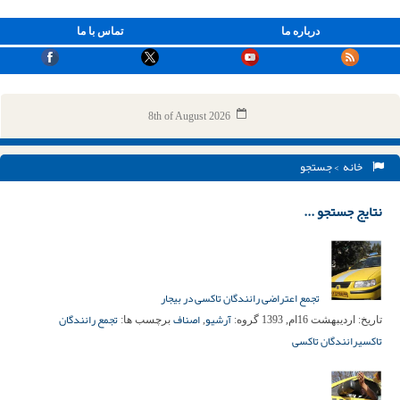
درباره ما
تماس با ما
8th of August 2026
خانه
> جستجو
نتایج جستجو ...
تجمع اعتراضی رانندگان تاکسی در بیجار
آرشیو
اصناف
تجمع رانندگان
تاریخ:
اردیبهشت 16ام, 1393
گروه:
,
برچسب ها:
تاکسی
رانندگان تاکسی