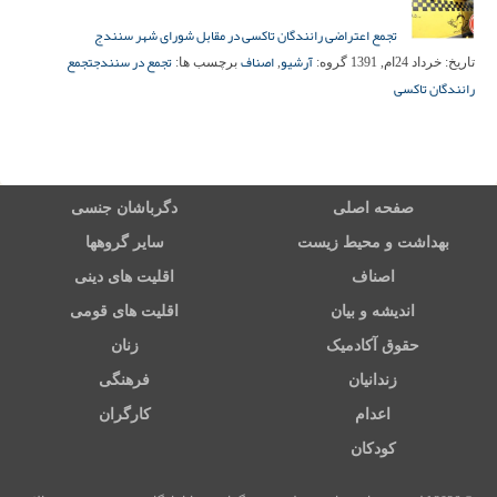
تجمع اعتراضی رانندگان تاکسی در مقابل شورای شهر سنندج
آرشیو
اصناف
تجمع در سنندج
تجمع
تاریخ:
خرداد 24ام, 1391
گروه:
,
برچسب ها:
رانندگان تاکسی
صفحه اصلی
دگرباشان جنسی
بهداشت و محیط زیست
سایر گروهها
اصناف
اقلیت های دینی
اندیشه و بیان
اقلیت های قومی
حقوق آکادمیک
زنان
زندانیان
فرهنگی
اعدام
کارگران
کودکان