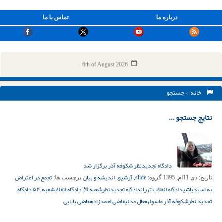
درباره ما
تماس با ما
6th of August 2026
خانه
> جستجو
نتایج جستجو ...
دادگاه تجدیدنظر شکوفه آذر برگزار شد
slide
آرشیو
اندیشه و بیان
تجمع در اعتراض
تاریخ:
دی 11ام, 1395
گروه:
,
,
برچسب ها:
به اسیدپاشی
دادگاه انقلاب تهران
دادگاه تجدیدنظر
شعبه 26 دادگاه انقلاب
شعبه ۵۴ دادگاه
تجدید نظر
شکوفه آذر ماسوله
فعال مدنی
قاضی احمدزاده
قاضی بابایی