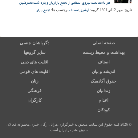
هرانا؛ ممانعت نیروی انتظامی از تجمع بازاریان و بازداشت معترضین
آرشیو
اصناف
تجمع بازار
تاریخ:
مهر 12ام, 1391
گروه:
,
برچسب ها:
صفحه اصلی
دگرباشان جنسی
بهداشت و محیط زیست
سایر گروهها
اصناف
اقلیت های دینی
اندیشه و بیان
اقلیت های قومی
حقوق آکادمیک
زنان
زندانیان
فرهنگی
اعدام
کارگران
کودکان
© 2026 کلیه حقوق این سایت متعلق به خبرگزاری هرانا، ارگان خبری مجموعه فعالان
حقوق بشر در ایران است