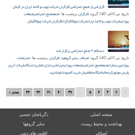
گزارشی از تجمع اعتراضی کارگران شرکت چوب و کاغذ ایران در گیلان
کارگران
تجمع
تجمع اعتراضی
تجمعات
تاریخ:
تیر 24ام, 1405
گروه:
برچسب ها:
روزانه
شرکت چوب و کاغذ ایران
شرکت چوکا
کارگران
کارگران شرکت چوکا
گیلان
دستکم ۴ تجمع اعتراضی برگزار شد
اصناف
سایر گروهها
کارگران
اعتراضات
تاریخ:
تیر 23ام, 1405
گروه:
,
,
برچسب ها:
روزانه
پرستاران
تجمع
تجمع اعتراضی
تجمعات روزانه
تهران
خریداران لاماری
رانندگان
شرکت آرین
پارس موتور
کرج
مالباختگان
متقاضیان خرید کامیون
نانوایان
یزد
۱
۲
۳
۴
۵
…
۳۹
۴۰
۴۱
۴۲
۴۳
بعدی »
صفحه اصلی
دگرباشان جنسی
بهداشت و محیط زیست
سایر گروهها
اصناف
اقلیت های دینی