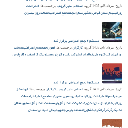
اصناف
سایر گروهها
اعتراضات
تاریخ:
مرداد 8ام, 1405
گروه:
,
برچسب ها:
روزانه
بیمارستان فیاض بخش
پرستاران
تجمع
تجمع اعتراضی
تجمعات روزانه
تهران
دستکم ۲ تجمع اعتراضی برگزار شد
کارگران
اهواز
تجمع
تجمع اعتراضی
تجمعات
تاریخ:
مرداد 7ام, 1405
گروه:
برچسب ها:
روزانه
شرکت گروه ملی فولاد ایران
شرکت نفت و گاز پارس
عسلویه
کارگران
نفت و گاز پارس
دستکم ۱۱ تجمع اعتراضی برگزار شد
اعدام
سایر گروهها
کارگران
ابوالفضل
تاریخ:
مرداد 6ام, 1405
گروه:
,
,
برچسب ها:
سپاهی
اصفهان
اعتراضات روزانه
اعدام‌
امیرحسین صفری
تجمع
تجمع اعتراضی
تجمعات
روزانه
رشت
زنجان
زندان لاکان رشت
شرکت نفت و گاز پارس
صنعت نفت و گاز
عسلویه
فعالان
مدنی
کارگر
کارگران
کرخه
کشاورزان
منطقه پارس جنوبی
میدان علیخانی اصفهان