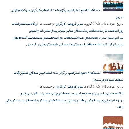
دستکم ۹ تجمع اعتراضی برگزار شد/ اعتصاب کارگران شرکت موتوژن
تبریز
سایر گروهها
کارگران
اراک
اصفهان
اعتراضات
تاریخ:
مرداد 5ام, 1405
گروه:
,
برچسب ها:
روزانه
اعتصاب
بازنشستگان
بازنشستگان مخابرات
بیجار
بیمارستان امام خمینی
تهران
پرستاران
تبریز
تجمع
تجمع اعتراضی
تجمعات روزانه
تحصن
تهران
سنندج
شرکت موتوژن
تبریز
کارگران
کرمانشاه
متقاضیان مسکن ملی
مسکن ملی
مسکن ملی اراک
همدان
دستکم ۲ تجمع اعتراضی برگزار شد/ اعتصاب رانندگان ماشین‌آلات
تنظیف شهرداری بهبهان
سایر گروهها
کارگران
تاریخ:
مرداد 1ام, 1405
گروه:
,
برچسب ها:
اراک
اعتصاب
بهبهان
تبریز
تجمع
تجمع اعتراضی
تجمعات روزانه
تحصن
رانندگان شهرداری
بهبهان
شهرداری بهبهان
کارگران ماشین سازی تبریز
متقاضیان مسکن ملی
مسکن ملی
مسکن ملی
اراک