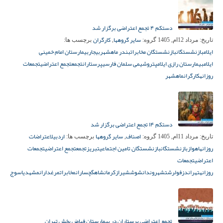
دستکم ۴ تجمع اعتراضی برگزار شد
سایر گروهها
کارگران
تاریخ:
مرداد 12ام, 1405
گروه:
,
برچسب ها:
ایلام
بازنشستگان
بازنشستگان مخابرات
بندر ماهشهر
بیجار
بیمارستان امام خمینی
ایلام
بیمارستان رازی ایلام
پتروشیمی سلمان فارسی
پرستاران
تجمع
تجمع اعتراضی
تجمعات
روزانه
کارگران
ماهشهر
دستکم ۱۴ تجمع اعتراضی برگزار شد
اصناف
سایر گروهها
اردبیل
اعتراضات
تاریخ:
مرداد 11ام, 1405
گروه:
,
برچسب ها:
روزانه
اهواز
بازنشستگان
بازنشستگان تامین اجتماعی
تبریز
تجمع
تجمع اعتراضی
تجمعات
اعتراضی
تجمعات
روزانه
تهران
دزفول
رشت
شهروندان
شوش
شیراز
کرمانشاه
گچساران
مخابرات
مرغداران
مشهد
یاسوج
تجمع اعتراضی پرستاران در بیمارستان فیاض بخش تهران