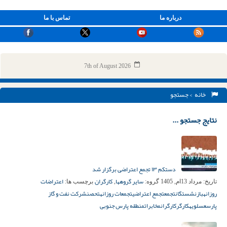
درباره ما
تماس با ما
7th of August 2026
خانه
> جستجو
نتایج جستجو ...
دستکم ۱۳ تجمع اعتراضی برگزار شد
سایر گروهها
کارگران
اعتراضات
تاریخ:
مرداد 13ام, 1405
گروه:
,
برچسب ها:
روزانه
بازنشستگان
تجمع
تجمع اعتراضی
تجمعات روزانه
تحصن
شرکت نفت و گاز
پارس
عسلویه
کارگر
کارگران
مخابرات
منطقه پارس جنوبی