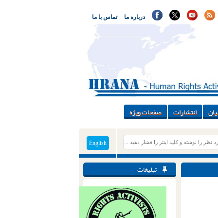
درباره ما
تماس با ما
یان
انتشارات
صفحات ویژه
English
تبلیغات