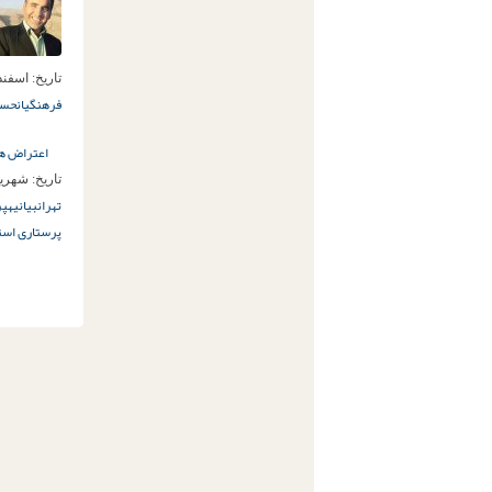
تاریخ:
اسفند 4ام, 00
فرهنگیان
حسن
اعتراض هیئت مدیر
تاریخ:
شهریور 1ام,
تهران
بیانیه
پر
پرستاری است