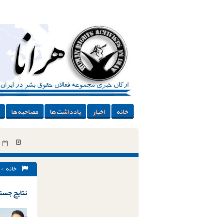
خانه
اخبار
یادداشت ها
مصاحبه ها
خانه
> 
نتایج جستج