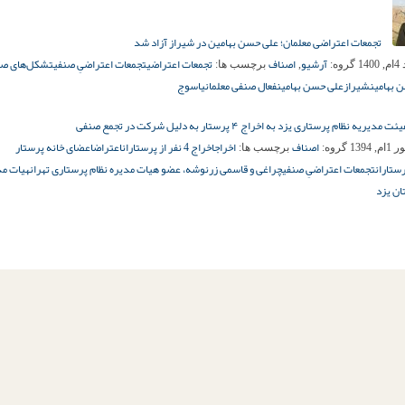
تجمعات اعتراضی معلمان؛ علی حسن بهامین در شیراز آزاد شد
آرشیو
اصناف
تجمعات اعتراضی
تجمعات اعتراضیِ صنفی
تشکل‌های ص
14
گروه:
,
برچسب ها:
 بهامین
شیراز
علی حسن بهامین
فعال صنفی معلمان
یاسوج
یه نظام پرستاری یزد به اخراج ۴ پرستار به دلیل شرکت در تجمع صنفی
اصناف
اخراج
اخراج 4 نفر از پرستاران
اعتراض
اعضای خانه پرستار
 1394
گروه:
برچسب ها:
ستاران
تجمعات اعتراضیِ صنفی
چراغی و قاسمی زرنوشه، عضو هیات مدیره نظام پرستاری تهران
هیات مد
ان یزد