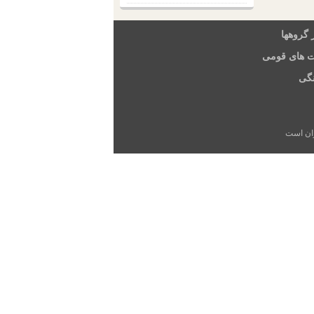
 گروهها
ت های قومی
گی