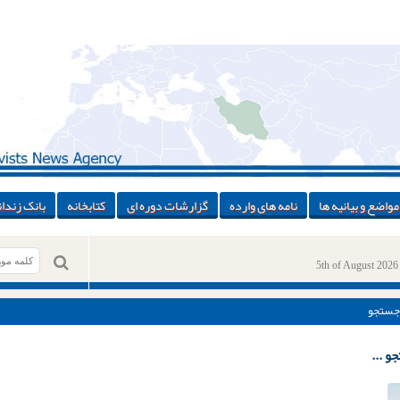
مواضع و بیانیه ها
نامه های وارده
گزارشات دوره ای
کتابخانه
بانک زندان
5th of August 2026
جستجو
و ...