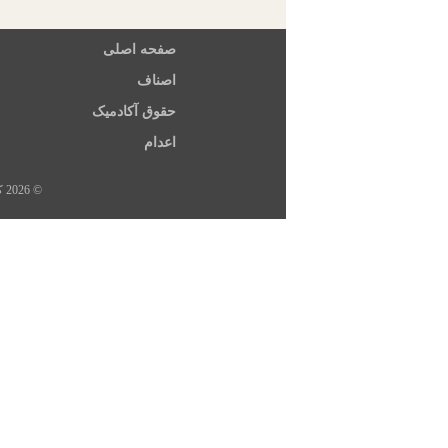
صفحه اصلی
اصناف
حقوق آکادمیک
اعدام
© 2026 کلیه حقوق این سایت متعلق به خبرگزاری هرانا، ارگان خبری مجموعه فعالان حقوق بشر در ایران است