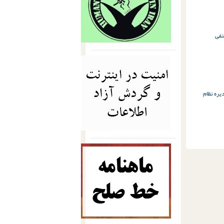
نفی
یره نظام