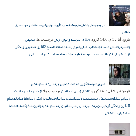
در بحبوحه‌ی تنش‌های منطقه‌ای: تأیید نهایی لایحه عفاف و حجاب/ رزا
ناطقی
slide
اندیشه و بیان
زنان
تبعیض
تاریخ:
آبان 3ام, 1403
گروه:
,
,
برچسب ها:
جنسیتی
جنبش مهسا
حجاب
حجاب اجباری
حقوق زنان
خط صلح
خط صلح 162
رزا ناطقی
زن زندگی
آزادی
شورای نگهبان
لایجه حجاب و عفاف
ماهنامه خط صلح
مجلس شورای اسلامی
ضرورت پاسخگویی مقامات قضایی و زندان/ قاسم بعدی
slide
زنان
زندانیان
آزادی
بهداری
بهداشت
تاریخ:
تیر 21ام, 1403
گروه:
,
,
برچسب ها:
زندان
پاسخگویی
تبعیض جنسیتی
جیره بهداشتی زندانیان
خدمات پزشکی زندان
خط صلح
خط صلح
158
زن زندگی آزادی
زنان زندانی
زندان زنان
زندانیان زن
قاسم بعدی
قوانین بانکوک
ماهنامه خط
صلح
نوار بهداشتی