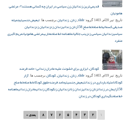
قدیمی‌ترین زندانیان زن سیاسی در ایران چه کسانی هستند؟/ مرتضی
هامونیان
slide
زنان
زندانیان
تبعیض جنسیتی
جمیله
تاریخ:
تیر 20ام, 1403
گروه:
,
,
برچسب ها:
صدیقی کسمائی
خط صلح
خط صلح 158
زنان زندانی
زندان زن
زندانیان زن
زندانیان
سیاسی
زندانیان سیاسی زن
زینب جلالیان
ماهنامه خط صلح
محاربه
مرتضی هامونیان
مریم اکبری
منفرد
کودکان، ابزاری برای خشونت علیه مادران زندانی/ حامد فرمند
slide
زنان
زندانیان
کودکان
آزار
تاریخ:
تیر 19ام, 1403
گروه:
,
,
,
برچسب ها:
کودکان
اعتیاد
بارداری در زندان
تبعیض جنسیتی
حامد فرمند
حقوق کودکان
خط صلح
خط صلح
158
زایمان در زندان
زنان زندانی
زندان زنان
زندانیان زن
کودکان زندانی
مادران زندانی
ماهنامه
خط صلح
نگهداری کودکان در زندان
۱
۲
۳
۴
۵
۶
۷
۸
بعدی »