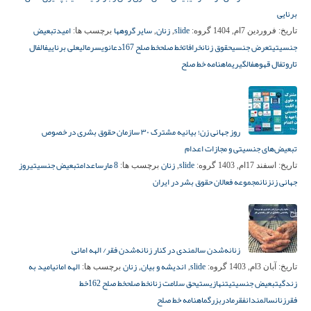
برنایی
slide
زنان
سایر گروهها
امید
تبعیض
تاریخ:
فروردین 7ام, 1404
گروه:
,
,
برچسب ها:
جنسیتی
تعرض جنسی
حقوق زنان
خرافات
خط صلح
خط صلح 167
دعانویس
رمالی
علی برنایی
فال
فال
تاروت
فال قهوه
فالگیری
ماهنامه خط صلح
روز جهانی زن؛ بیانیه مشترک ۳۰ سازمان حقوق بشری در خصوص
تبعیض‌های جنسیتی و مجازات اعدام
slide
زنان
8 مارس
اعدام
تبعیض جنسیتی
روز
تاریخ:
اسفند 17ام, 1403
گروه:
,
برچسب ها:
جهانی زن
زنان
مجموعه فعالان حقوق بشر در ایران
زنانه‌شدن سالمندی در کنار زنانه‌شدن فقر/ الهه امانی
slide
اندیشه و بیان
زنان
الهه امانی
امید به
تاریخ:
آبان 3ام, 1403
گروه:
,
,
برچسب ها:
زندگی
تبعیض جنسیتی
تنهازیستی
حق سلامت زنان
خط صلح
خط صلح 162
خط
فقر
زنان
سالمندان
فقر
مادربزرگ
ماهنامه خط صلح