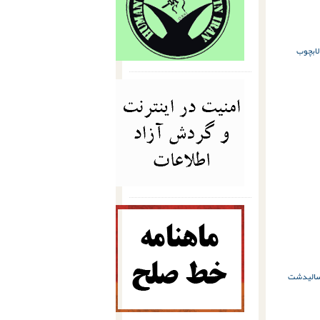
لاب
چوب
لی
دشت