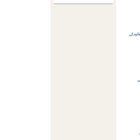
آلودگی
ی