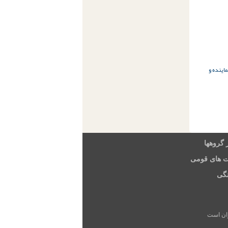
اینده و
 گروهها
ت های قومی
گی