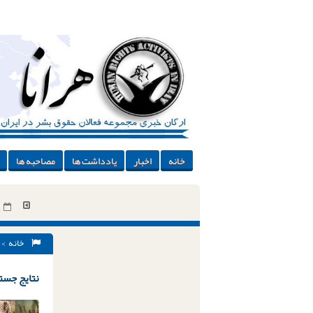
خانه
اخبار
یادداشت ها
مصاحبه ها
خانه
> 
نتایج جستج