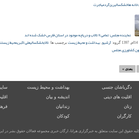
دخانه ها
خشکسالی
ریزگرد
مهاجرت
نماینده مجلس: تمامی ۱۱ تالاب و دریاچه موجود در استان فارس خشک شده اند
آرشیو
بهداشت و محیط زیست
تالاب
خشکسالی
علی اکبری
محیط زیست
نم
13
گروه:
,
برچسب ها:
ن کشاورزی مجلس
بعدی »
دگرباشان جنسی
بهداشت و محیط زیست
سایر
اقلیت های دینی
اندیشه و بیان
اقلی
زنان
زندانیان
فرهن
کارگران
کودکان