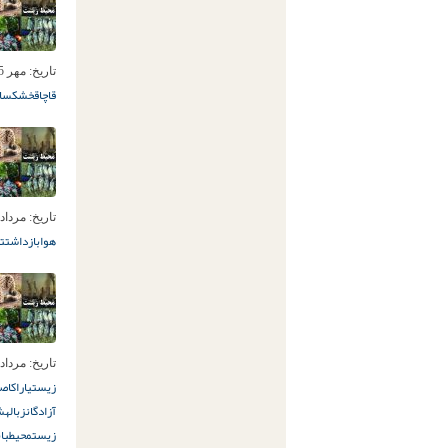
تاریخ:
مهر 15ام, 1400
قاچاق
خشکسال
تاریخ:
مرداد 21ام, 400
هوا
بازداشت
تا
تاریخ:
مرداد 7ام, 400
زیستی
اراک
اصف
آزادگان
زباله
ش
زیست
محیطبان