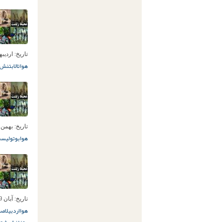
تاریخ:
اردیبهشت 0
هوا
تالاب
تنش آ
تاریخ:
بهمن 30ام, 399
هوا
بوتولیسم
تاریخ:
آبان 29ام, 1399
هوا
اردبیل
اصف