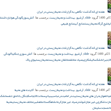
هفته ای که گذشت؛ نگاهی به گزارشات محیط زیستی در ایران
slide
آرشیو
بهداشت و محیط زیست
آتش‌سوزی
آلودگی هوا
بازداشت
تا
گروه:
,
,
برچسب ها:
ی
خلیج گرگان
محیط زیست
منابع آبی
منابع طبیعی
هفته ای که گذشت؛ نگاهی به گزارشات محیط زیستی در ایران
slide
آرشیو
بهداشت و محیط زیست
آتش سوزی جنگلها
آلودگی
1
گروه:
,
,
برچسب ها:
لاب
تهران
خشکسالی
شکارچی
صیاد متخلف
متخلفان محیط زیست
محیط زیست
هوای پاک
هفته ای که گذشت؛ نگاهی به گزارشات محیط زیستی در ایران
slide
آرشیو
بهداشت و محیط زیست
آلاینده های محیط
1
گروه:
,
,
برچسب ها:
هان
اهواز
بحران های محیط زیستی
بندر امام
بندرعباس
بهبهان
پسماند
تالاب
جاسک
جنگل بانان
حق تنفس
خشکسا
ازند
شکارچی غیر مجاز
شوشتر
صیاد غیر مجاز
کرمانشاه
گلستان
ماهشهر
متخلف محیط زیستی
محیط
ان
مسجدسلیمان