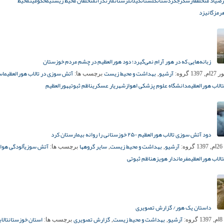
صیاد متخلف
فارس
کرج
کردستان
گلستان
گیلان
لرستان
مازندران
متخلفان محیط زیستی
محکومیت
محیط
رمزگان
یزد
زبانه‌هایی که در هور آرام نمی‌گیرد؛ دود هورالعظیم در چشم مردم خوزستان
آرشیو
بهداشت و محیط زیست
آتش سوزی در تالاب هورالعظیم
اس
, 1397
گروه:
,
برچسب ها:
تالاب هورالعظیم
دانشگاه علوم پزشکی اهواز
شهریار عسکری
ناظم ثبوتی
هورالعظیم
دود آتش سوزی تالاب هورالعظیم ۲۵۰ خوزستانی را روانه بیمارستان کرد
آرشیو
بهداشت و محیط زیست
سایر گروهها
آتش سوزی
آلودگی هوا
1
گروه:
,
,
برچسب ها:
تالاب هورالعظیم
فرماندار هویزه
ناظم ثبوتی
داستان یک هور/ گزارش تصویری
آرشیو
بهداشت و محیط زیست
گزارش تصویری
استان خوزستان
تالاب
1
گروه:
,
,
برچسب ها: