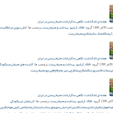
هفته ای که گذشت؛ نگاهی به گزارشات محیط زیستی در ایران
slide
آرشیو
بهداشت و محیط زیست
آتش سوزی مراتع
آلاینده
3ام, 1400
گروه:
,
,
برچسب ها:
بی
جنگل
خشک سالی
شکارچی
محیط زیست
هفته ای که گذشت؛ نگاهی به گزارشات محیط زیستی در ایران
slide
آرشیو
بهداشت و محیط زیست
آلاینده های محیط زیستی
آلودگ
1
گروه:
,
,
برچسب ها:
پسماند
تالاب
حریق جنگل
شکارچی
شکارچی غیر مجاز
قاچاقچی چوب
محیط زیست
هفته ای که گذشت؛ نگاهی به گزارشات محیط زیستی در ایران
slide
آرشیو
بهداشت و محیط زیست
آذربایجان غربی
آلودگی
گروه:
,
,
برچسب ها:
هان
اهواز
ایلام
بازداشت
پسماند
تالاب
تهران
خراسان رضوی
خوزستان
دشتستان
زنجان
شاخص کیفی هوا
شکارچی