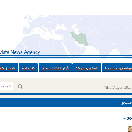
مواضع و بیانیه ها
نامه های وارده
گزارشات دوره ای
کتابخانه
بانک زندان
7th of August 2026
جستجو
و ...