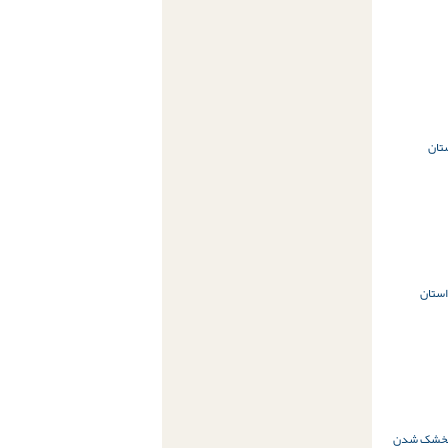
تان
استان
خشک شدن