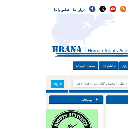
درباره ما
تماس با ما
یان
انتشارات
صفحات ویژه
English
تبلیغات