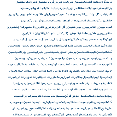
دانشگاه‌
اسدالله فخیمی
اسفندیار طبری
اسماعیل زرگریان
اسماعیل صفرزاده
اسماعیل
یزدانی
اصغر ممبینی
افغانستان
اکبر نوری
الهام رحیمی
الهه امانی
امید نبوی
امیر مسعود
اکبرآبادی
انکار دولت ایران
انیسه بیات
بابک امیرخسروی
باویان ملک
بهرام امامی
بهروز بیات
بهروز
خلیق
بهزاد کریمی
بهناز کیانی
بهنام ابراهیم زاده
بهنام بیات
بهنوش زرین کمر
بهیار
قهرمانی
بیژن افتخاری
بیژن پیرزاده
بیژن گل افرا
پرتو نوری علاء
پَرَن قاسمی
پرهام چشم
پرویز
مختاری
پروین ملک
پریسا خالقی
تبعیض نژادی
تکذیب دولت ایران
توران همتی
تورج
ابوذرخانی
جاهد
جعفر جودکی
جعفر کیوانچهر
جلال جلالی زاده
جلال صمصامی
جلال کیابی
جنایت
علیه شهروندان افغانستان
جنایت علیه کولبران
جواد رحیم پور
حسن جعفری
حسن زهتاب
حسن
گلشاهی
حسن نایب هاشم
حسن یوسفی اشکوری
حسین
حسین بحیرایی
حسین پورجانکی
حسین
چابک
حسین رفیعی
حسین سربندی
حسین عباسی
حسین غلامی آذر
حسین کربلایی
حسین
کشوردوست کلتی
حسین کمالی
حمید آصفی
حمید کوثری
حمیدرضا رسولیان
حنیف کراگری
حوریه
خانپور
خسرو بندری
داریوش لطیف پور
داوود نوائیان
راحله طارانی
رحمان لیوانی
رحیم عابدان
زاده
رسوا تیهوئیان
رسول بداقی
رضا شیرازی
رضا علوی
رضا علیجانی
رضا غفوری
رضا قریشی
رضا
کاظمی فومنی
رضا مبین
رضا محمدی
رقیه زارع پور
روجا درود
زهرا آقاخانی
زهرا رحیمی
زهرا
سیادت
زهره امامی
زینب محوی
ژیلا مکوندی
سارا امانی
ساسان سلیمانی
سعید باقرنژاد
سعید
پیوندی
سعید رهنما
سکینه اسودی قوشچی
سلیم پادبان
سمیه علوی
سهراب رزاقی
سهیلا
گلشاهی
سوسن طلوعی
سیامک سلطانی
سیامک فرید
سیاوش قائنی
سید حسین موسوی
سید
علی شیخ الاسلامی
سیران محمدحسینی
شبنم شجری زاده
شکرالله مسیح پور
شهروندان
افغان
شهریار دبیرزاده
شیوا رشیدی
صادق کارگر
عباس پوراظهری
عباس خرسندی
عبدالله