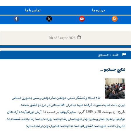
درباره ما
تماس با ما
7th of August 2026
خانه
> جستجو
نتایج جستجو ...
۲۵۰ استاد و کنشگر مدنی، خواهان عذرخواهی رسمی جمهوری اسلامی
ایران بابت جنایت صورت گرفته علیه مهاجران افغانستانی در مرز دو کشور شدند
سایر گروهها
آرش تورانی
آینده آزاد
ئالان
تاریخ:
اردیبهشت 28ام, 1399
گروه:
برچسب ها:
توفیقی
ابراهیم اصغری منیر
ابوذرعلوی
احسان رضائی
احمد پورمندی
احمد زمانی
احمد شمس
احمد
عالی‌نژاد
احمد علوی
احمد فشخورانی
احمد نجاتی
احمد هادوی
اردوان ارشاد
اساتید