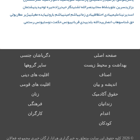
بزازی
نسرین علوی
نشاط سحابی
نصرالله لشنی
نگار حیدرزادە
نیره توحیدی
نیشتمان
اسدیر
نیناعلیمی
هادی احتظاظی
هادی زمانی
هاشم امینی
هاشم باروتی
هایده مغیثی
هژیر عطاری
ولی
حق شناس
وهاب انصاری
یدالله بلدی
یدی قربانی
یونس حکمت دوست
یونس رستمی
صفحه اصلی
دگرباشان جنسی
بهداشت و محیط زیست
سایر گروهها
اصناف
اقلیت های دینی
اندیشه و بیان
اقلیت های قومی
حقوق آکادمیک
زنان
زندانیان
فرهنگی
اعدام
کارگران
کودکان
© 2026 کلیه حقوق این سایت متعلق به خبرگزاری هرانا، ارگان خبری مجموعه فعالان