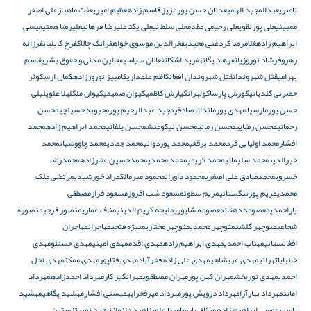
ناصری
عبدالمجید الهامی
عدنان حسن پور
عزیز قاسم زاده
عظیم امیری
عفت ماهباز
علی اصغر
ممبینی
علی پورنقوی
علی رحیمی مقدم
علی سلطانی
علی یکتا
علیرضا فرهانی
علیرضا همتی
عیسی
ابراهیم زاده
غلامرضا کرد
غنی مجیدی
فخرالدین موسوی خواه
فرانک چالاک
فرخ کابلیان
فرزانه
رهرو
فرشاد نوروزیان
فرهاد یگانه
فرید اشکان
فعالان سیاسی
فعالین مدنی و حقوق بشری
قاسم
بهرامی
قتل شهروندان
قتل شهروندان افغان
کاظم علمداری
کامبیز نوروززاده
کمال ارس
کوثر
حضرتی گلدیانی
کورش پارسا
کولبران
کیارش کاظمی
کیوان صمیمی
کیوان ملک
لیلا علوی
لیلی
حسن پور
مارسیا مهدی پور
ماندانا صادقی
مجید عبدالرحیم پور
محبوبه حسینچی
محسن
رحمانی
محسن رضایی
محسن زمانی
محسن نیکومنش
محسن یلفانی
محمد ابراهیم زاده
محمد
افشار
محمد اولیایی فرد
محمد برقعی
محمد پوردوائی
محمد جمادی
محمد چاووشیان
محمد
خیرالدین
محمد سلیمانی
محمد کریمی
محمد محمدی
محمدحسین غفارزاده
محمدرضا
خسروی
محمدصادق علی اصغری
محمود داوران
محمود میرمالک
مراد خورشیدی
مرتضی ملک
محمدی
مریم پورتنگستانی
مریم سطوت
مسعود شب افروز
مسعود فراز
مصطفی
یاراحمدی
معصومه دهقان
معصومه شاپوری
ملیحه کریم الدینی
مناف عماری
منصور فرجی
منصوره
شجاعی
منوچهر گلشن
منوچهر محمدی
منوچهر مختاری
منیژه فتحی
مهاجران
مهاجران
افغانستانی
مهتاب احمدی
مهدی ابراهیم زاده
مهدی اقدم
مهدی امینی
مهدی حسنلو
مهدی
خانباباتهرانی
مهدی عربشاهی
مهدی علی زاده فخرآباد
مهدی فتاپور
مهدی ممکن
مهدی نخل
احمدی
مهدی نوربخش
مهران کهن پور
مهران مصطفوی
مهرانگیز کار
مهرداد احمدزاده
مهرداد
امانت
مهرداد بهارآرا
مهرداد درویش پور
مهرداد میرفخرایی
مهستی افشار
مهشید پگاهی
مهشید
یاسری
موسی ابراهیم زاده
میثاق پارسا
مینا علوی
ناهید دلنواز
ناهید نصرت
نسترن