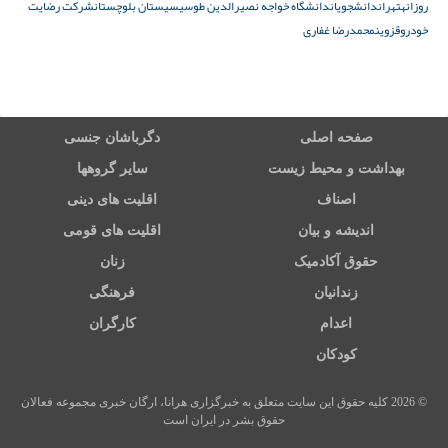
روزانه
تهران
دانشجویان
دانشگاه خواجه نصیرالدین طوسی
سیستان بلوچستان
شرکت رضایت
خودرو
قزوین
محمدرضا غفاری
صفحه اصلی
دگرباشان جنسی
بهداشت و محیط زیست
سایر گروهها
اصناف
اقلیت های دینی
اندیشه و بیان
اقلیت های قومی
حقوق آکادمیک
زنان
زندانیان
فرهنگی
اعدام
کارگران
کودکان
© 2026 کلیه حقوق این سایت متعلق به خبرگزاری هرانا، ارگان خبری مجموعه فعالان
حقوق بشر در ایران است