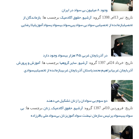
وجود ۸ میلیون بی سواد در ایران
آرشیو
حقوق آکادمیک
بازماندگان از
تاریخ:
تیر 13ام, 1398
گروه:
,
برچسب ها:
تحصیل
بازمانده از تحصیل
بی سواد
بی سوادی
بی‌سواد
بیسوادی
سوادآموزی
لیلا رضایی
در آذربایجان غربی ۱۹۵ هزار بیسواد وجود دارد
آرشیو
سایر گروهها
آموزش و پرورش
تاریخ:
خرداد 24ام, 1397
گروه:
,
برچسب ها:
آذربایجان غربی
ابراهیم محمدی
استان آذربایجان غربی
بازمانده از تخصیل
بیسوادی
دو سوم بی سوادان را زنان تشکیل می دهند
آرشیو
حقوق آکادمیک
زنان
بی
تاریخ:
فروردین 10ام, 1397
گروه:
,
,
برچسب ها:
سوادی
بیسوادی
رئيس سازمان نهضت سوادآموزي
زنان بی‌سواد
علی باقرزاده