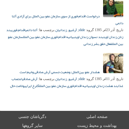
درخواست اقدام فوری از سوی سازمان عفو بین الملل برای آزادی آتنا
دائمی
slide
آرشیو
زندانیان
آتنا دائمی
اقدام فوری
بند
تاریخ:
آذر 23ام, 1395
گروه:
,
,
برچسب ها:
زنان زندان اوین
بند نسوان زندان اوین
بیانیه اقدام فوری سازمان عفو بین الملل
سازمان عفو
بین الملل
فعال حقق بشر زندانی
هشدار عفو بین‌الملل: وضعیت جسمی آرش صادقی وخیم است
slide
آرشیو
زندانیان
آرش صادقی
اعتصاب
تاریخ:
آذر 11ام, 1395
گروه:
,
,
برچسب ها:
غذا
بند هشت زندان اوین
بیانیه اقدام فوری سازمان عفو بین الملل
گلرخ ایرایی
وخامت حال
صفحه اصلی
دگرباشان جنسی
بهداشت و محیط زیست
سایر گروهها