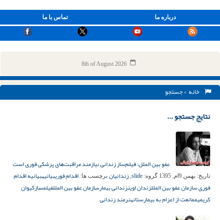
درباره ما
تماس با ما
8th of August 2026
خانه
> جستجو
نتایج جستجو ...
عفو بین الملل: فیلم‌ساز زندانى نیازمند مراقبت‌هاى پزشکى فورى است
slide
زندانیان
اقدام فوری
بیانیه
بیانیه اقدام
تاریخ:
بهمن 9ام, 1395
گروه:
,
برچسب ها:
فوری سازمان عفو بین الملل
زندان اوین
زندانی بیمار
سازمان عفو بین الملل
فیلمساز
کیوان
کریمی
ممانعت از اعزام به بیمارستان
هنرمند زندانی