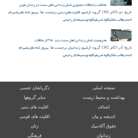
مخالفت با ملاقات حضوری شش زندانی اهل سنت در زندان اوین
آرشیو
اقلیت های دینی
بهروز شاه نظری
شهرام
تاریخ:
دی 10ام, 1392
گروه:
,
برچسب ها:
احمدی
طالب ملکی
کاوه شریفی
کاوه ویسی
مختار رحیمی
محرومیت شش زندانی اهل سنت بند ۳۵۰ از ملاقات
آرشیو
زندانیان
بهروز شاه نظری
شهرام
تاریخ:
آذر 23ام, 1392
گروه:
,
برچسب ها:
احمدی
طالب ملکی
کاوه شریفی
کاوه ویسی
مختار رحیمی
صفحه اصلی
دگرباشان جنسی
بهداشت و محیط زیست
سایر گروهها
اصناف
اقلیت های دینی
اندیشه و بیان
اقلیت های قومی
حقوق آکادمیک
زنان
زندانیان
فرهنگی