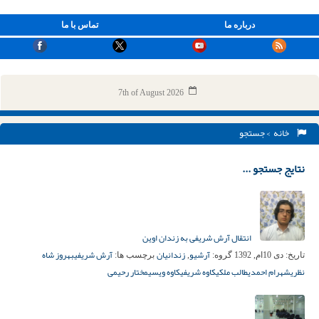
درباره ما
تماس با ما
7th of August 2026
خانه
> جستجو
نتایج جستجو ...
انتقال آرش شریفی به زندان اوین
آرشیو
زندانیان
آرش شریفی
بهروز شاه
تاریخ:
دی 10ام, 1392
گروه:
,
برچسب ها:
نظری
شهرام احمدی
طالب ملکی
کاوه شریفی
کاوه ویسی
مختار رحیمی