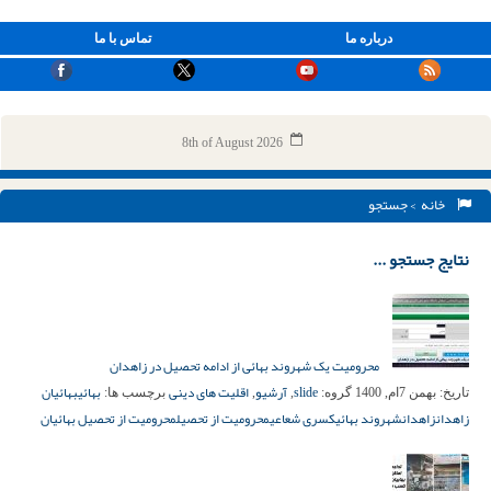
درباره ما
تماس با ما
8th of August 2026
خانه
> جستجو
نتایج جستجو ...
محرومیت یک شهروند بهائی از ادامه تحصیل در زاهدان
slide
آرشیو
اقلیت های دینی
بهائی
بهائیان
تاریخ:
بهمن 7ام, 1400
گروه:
,
,
برچسب ها:
زاهدان
زاهدان
شهروند بهائی
کسری شعاعی
محرومیت از تحصیل
محرومیت از تحصیل بهائیان