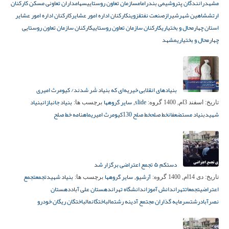
مشهد
رانندگان پتروشیمی بندرامام
سازمان تعاون روستایی
سهامداران تعاونی مسکن کارکنان
ارتش
شاهین شهر
شیراز
صنعت نفت
قزوین
کارکنان اداره امور عشایر
کارکنان اداره امور عشایر
استان چهارمحال و بختیاری
کارکنان سازمان تعاون روستایی
کارکنان سازمان تعاون روستایی
چهارمحال و بختیاری
مشهد
بنیادهای انقلابی خیریه‌ای که بنیاد شَر شدند/ کیومرث امیری
slide
سایر گروهها
بنیاد جانبازان
بنیاد
تاریخ:
اسفند 3ام, 1400
گروه:
,
برچسب ها:
شهید
بنیاد مستضعفان
خط صلح
خط صلح 130
کیومرث امیری
ماهنامه خط صلح
دستکم ۵ تجمع اعتراضی برگزار شد
آرشیو
سایر گروهها
بنیاد شهید
تجمع
تجمع
تاریخ:
دی 14ام, 1400
گروه:
,
برچسب ها:
اعتراضی
تجمعات
تهران
دانش آموزان
دانشگاه تهران
دهستان‌ علی آباد
دهستان‌
نصرآباد
رشت
سرمایه گذاران مجتمع آدینه رشت
مالباختگان
مالباختگان ریگان خودرو