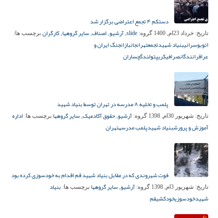
دستکم ۴ تجمع اعتراضی برگزار شد
slide
آرشیو
اصناف
سایر گروهها
کارگران
تاریخ:
خرداد 23ام, 1400
گروه:
,
,
,
,
برچسب ها:
اتوبوسرانی
بنیاد شهید
تجمع
تهران
جانبازان
جنگ ایران و
عراق
رانندگان
صرافی
کریپتولند
گچساران
پلمب و تخلیه ۸ مدرسه در تهران توسط بنیاد شهید
آرشیو
حقوق آکادمیک
سایر گروهها
اداره
تاریخ:
شهریور 30ام, 1398
گروه:
,
,
برچسب ها:
آموزش و پرورش
بنیاد شهید
پلمب مدرسه
تهران
فوت شهروندی که در مقابل بنیاد شهید قم اقدام به خودسوزی کرده بود
آرشیو
سایر گروهها
بنیاد
تاریخ:
شهریور 3ام, 1398
گروه:
,
برچسب ها:
شهید
خودسوزی
خودکشی
قم