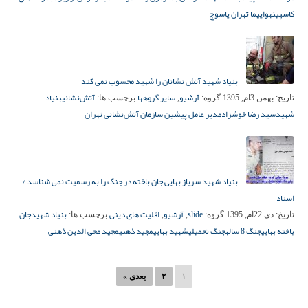
کاسپین
هواپیما تهران یاسوج
بنیاد شهید آتش نشانان را شهید محسوب نمی کند
آرشیو
سایر گروهها
آتش‌نشانی
بنیاد
تاریخ:
بهمن 3ام, 1395
گروه:
,
برچسب ها:
شهید
سید رضا خوشزاد
مدیر عامل پیشین سازمان آتش‌نشانی تهران
بنیاد شهید سرباز بهایی جان باخته در جنگ را به رسمیت نمی شناسد /
اسناد
slide
آرشیو
اقلیت های دینی
بنیاد شهید
جان
تاریخ:
دی 22ام, 1395
گروه:
,
,
برچسب ها:
باخته بهایی
جنگ 8 ساله
جنگ تحمیلی
شهید بهایی
مجید ذهنی
مجید محی الدین ذهنی
۱
۲
بعدی »