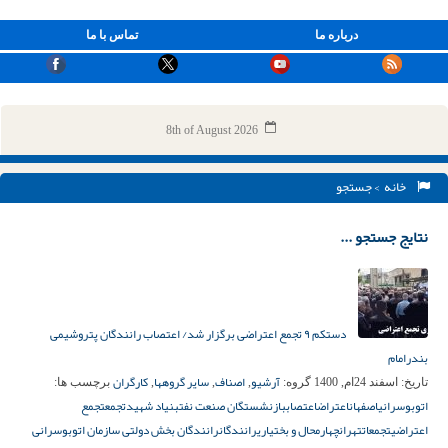
درباره ما
تماس با ما
8th of August 2026
خانه
> جستجو
نتایج جستجو ...
دستکم ۹ تجمع اعتراضی برگزار شد/ اعتصاب رانندگان پتروشیمی
بندرامام
آرشیو
اصناف
سایر گروهها
کارگران
تاریخ:
اسفند 24ام, 1400
گروه:
,
,
,
برچسب ها:
اتوبوسرانی
اصفهان
اعتراض
اعتصاب
بازنشستگان صنعت نفت
بنیاد شهید
تجمع
تجمع
اعتراضی
تجمعات
تهران
چهارمحال و بختیاری
رانندگان
رانندگان بخش دولتی سازمان اتوبوسرانی