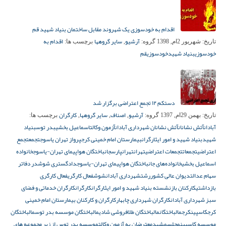
اقدام به خودسوزی یک شهروند مقابل ساختمان بنیاد شهید قم
آرشیو
سایر گروهها
اقدام به
تاریخ:
شهریور 2ام, 1398
گروه:
,
برچسب ها:
خودسوزی
بنیاد شهید
خودسوزی
قم
دستکم ۱۲ تجمع اعتراضی برگزار شد
آرشیو
اصناف
سایر گروهها
کارگران
تاریخ:
بهمن 29ام, 1397
گروه:
,
,
,
برچسب ها:
آبادان
آتش نشانان
آتش نشانان شهرداری آبادان
آزمون وکالت
اسماعیل بخشی
بدر توس
بنیاد
شهید
بنیاد شهید و امور ایثارگران
بیمارستان امام خمینی کرج
پرواز تهران یاسوج
تجمع
تجمع
اعتراضی
تجمعات
تجمعات اعتراضی
تهران
تهرانپارس
جانباختگان هواپیمای تهران-یاسوج
خانواده
اسماعیل بخشی
خانواده‌های جانباختگان هواپیمای تهران-یاسوج
دادگستری شوش
در دفاتر
سهام عدالت
دیوان عالی کشور
رشت
شهرداری آبادان
شوش
فعال کارگری
فعال کارگری
بازداشتی
کارکنان بازنشسته بنیاد شهید و امور ایثارگران
کارگران
کارگران خدماتی و فضای
سبز شهرداری آبادان
کارگران شهرداری چابهار
کارگران و کارکنان بیمارستان امام خمینی
کرج
کاسپین
کرج
مالباختگان
مالباختگان طلافروشی شادی
مالباختگان موسسه بدر توس
مالباختگان
موسسه کاسپین
مجلس
مشهد
معترضان به آزمون وکالت
موسسه بدر توس از زیر مجموعه های