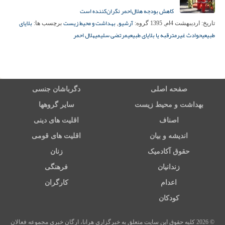
کاهش بودجه هلال‌احمر نگران‌کننده است
آرشیو
بهداشت و محیط زیست
بلایای
تاریخ:
اردیبهشت 4ام, 1395
گروه:
,
برچسب ها:
طبیعی
حوادث غیرمترقبه یا بلایای طبیعی
مرتضی سلیمی
هلال احمر
صفحه اصلی
دگرباشان جنسی
بهداشت و محیط زیست
سایر گروهها
اصناف
اقلیت های دینی
اندیشه و بیان
اقلیت های قومی
حقوق آکادمیک
زنان
زندانیان
فرهنگی
اعدام
کارگران
کودکان
© 2026 کلیه حقوق این سایت متعلق به خبرگزاری هرانا، ارگان خبری مجموعه فعالان