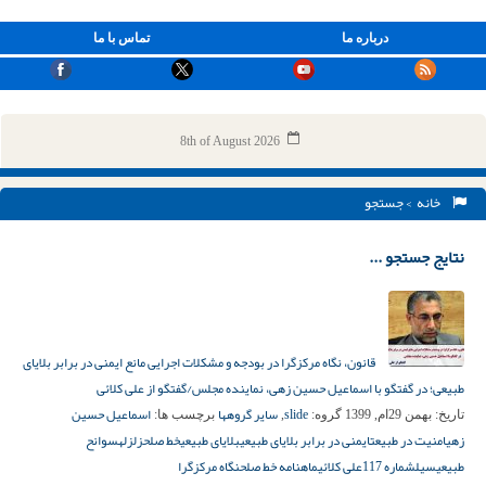
درباره ما
تماس با ما
8th of August 2026
خانه
> جستجو
نتایج جستجو ...
قانون، نگاه مرکزگرا در بودجه و مشکلات اجرایی مانع ایمنی در برابر بلایای
طبیعی؛ در گفتگو با اسماعیل حسین زهی، نماینده مجلس/گفتگو از علی کلائی
slide
سایر گروهها
اسماعیل حسین
تاریخ:
بهمن 29ام, 1399
گروه:
,
برچسب ها:
زهی
امنیت در طبیعت
ایمنی در برابر بلایای طبیعی
بلایای طبیعی
خط صلح
زلزله
سوانح
طبیعی
سیل
شماره 117
علی کلائی
ماهنامه خط صلح
نگاه مرکزگرا