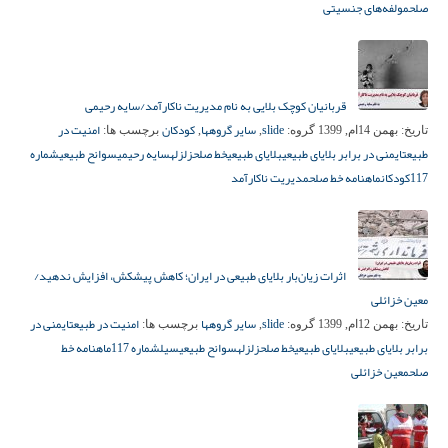
صلح
مولفه‌های جنسیتی
قربانیان کوچک بلایی به نام مدیریت ناکارآمد/سایه رحیمی
slide
سایر گروهها
کودکان
امنیت در
تاریخ:
بهمن 14ام, 1399
گروه:
,
,
برچسب ها:
طبیعت
ایمنی در برابر بلایای طبیعی
بلایای طبیعی
خط صلح
زلزله
سایه رحیمی
سوانح طبیعی
شماره
117
کودکان
ماهنامه خط صلح
مدیریت ناکارآمد
اثرات زیان‌بار بلایای طبیعی در ایران؛ کاهش پیشکش، افزایش ندهید/
معین خزائلی
slide
سایر گروهها
امنیت در طبیعت
ایمنی در
تاریخ:
بهمن 12ام, 1399
گروه:
,
برچسب ها:
برابر بلایای طبیعی
بلایای طبیعی
خط صلح
زلزله
سوانح طبیعی
سیل
شماره 117
ماهنامه خط
صلح
معین خزائلی