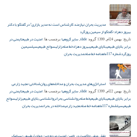
مدیریت بحران نیازمند کارشناس است نه مدیر بازاری! در گفتگو با دکتر
بهروز دهزاد/گفتگو از سیمین روزگرد
slide
سایر گروهها
امنیت در طبیعت
ایمنی در
تاریخ:
بهمن 24ام, 1399
گروه:
,
برچسب ها:
برابر بلایای طبیعی
بلایای طبیعی
بهروز دهزاد
خط صلح
زلزله
سوانح طبیعی
سیل
سیمین
روزگرد
شماره 117
ماهنامه خط صلح
مدیریت بحران
استراتژی‌های مدیریت بحران و مداخله‌های روان‌شناختی/مجید زارعی
slide
سایر گروهها
امنیت در طبیعت
ایمنی در
تاریخ:
بهمن 22ام, 1399
گروه:
,
برچسب ها:
برابر بلایای طبیعی
بلایای طبیعی
خط صلح
روانشناسی بحران
روانشناسی بلایای طبیعی
زلزله
سوانح
طبیعی
سیل
شماره 117
ماهنامه خط صلح
مجید زارعی
مداخله در بحران
مدیریت بحران
نقش منفی حاکمیت در تامین امنیت مردم حین حوادث طبیعی/سیامک