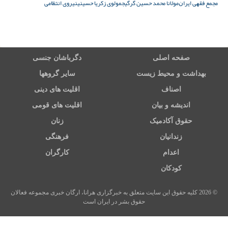
ﻣﺠﻤﻊ ﻓﻘﻬﯽ ﺍﯾﺮﺍﻥ
مولانا محمد حسین گرگیج
مولوی زکریا حسینی
نیروی انتظامی
صفحه اصلی
دگرباشان جنسی
بهداشت و محیط زیست
سایر گروهها
اصناف
اقلیت های دینی
اندیشه و بیان
اقلیت های قومی
حقوق آکادمیک
زنان
زندانیان
فرهنگی
اعدام
کارگران
کودکان
© 2026 کلیه حقوق این سایت متعلق به خبرگزاری هرانا، ارگان خبری مجموعه فعالان
حقوق بشر در ایران است