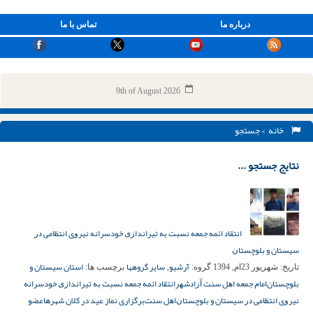
درباره ما
تماس با ما
9th of August 2026
خانه
> جستجو
نتایج جستجو ...
ﺍﻧﺘﻘﺎﺩ ائمه جمعه ﻧﺴﺒﺖ ﺑﻪ ﺗﯿﺮﺍﻧﺪﺍﺯﯼ خودسرانه ﻧﯿﺮﻭی ﺍﻧﺘﻈﺎﻣﯽ ﺩﺭ
سیستان و ﺑﻠﻮﭼﺴﺘﺎﻥ
آرشیو
سایر گروهها
استان سیستان و
تاریخ:
شهریور 23ام, 1394
گروه:
,
برچسب ها:
بلوچستان
ﺍﻣﺎﻡ ﺟﻤﻌﻪ ﺍﻫﻞ ﺳﻨﺖ ﺁﺯﺍﺩﺷﻬﺮ
ﺍﻧﺘﻘﺎﺩ ائمه جمعه ﻧﺴﺒﺖ ﺑﻪ ﺗﯿﺮﺍﻧﺪﺍﺯﯼ خودسرانه
ﻧﯿﺮﻭی ﺍﻧﺘﻈﺎﻣﯽ ﺩﺭ سیستان و ﺑﻠﻮﭼﺴﺘﺎﻥ
ﺍﻫﻞ ﺳﻨﺖ
برگزاری نماز عید در کلان شهرها
ﻋﻀﻮ