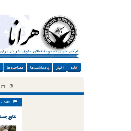
خانه
اخبار
یادداشت ها
مصاحبه ها
خانه
> 
نتایج جستج