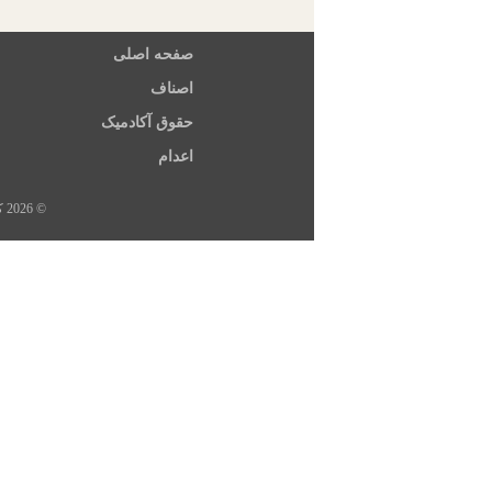
صفحه اصلی
اصناف
حقوق آکادمیک
اعدام
© 2026 کلیه حقوق این سایت متعلق به خبرگزاری هرانا، ارگان خبری مجموعه فعالان حقوق بشر در ایران است