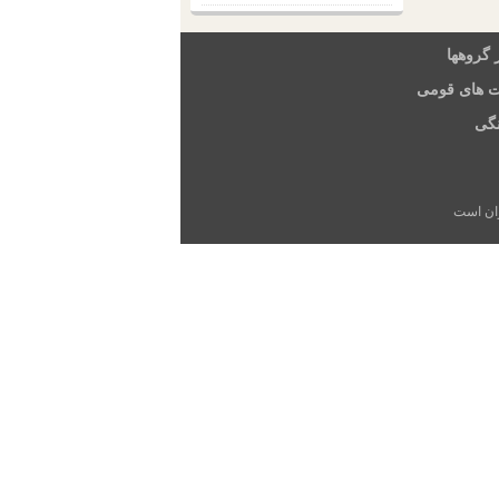
 گروهها
ت های قومی
گی