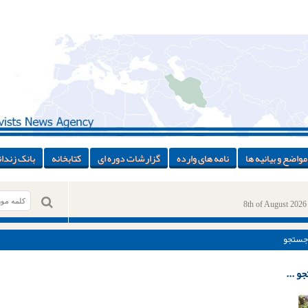
مواضع و بیانیه ها
نامه های وارده
گزارشات دوره ای
کتابخانه
بانک زندان
8th of August 2026
جستجو
و ...