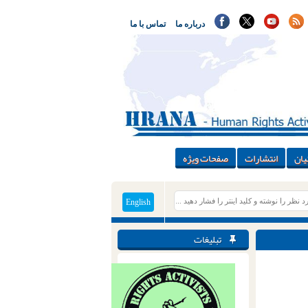
درباره ما
تماس با ما
یان
انتشارات
صفحات ویژه
English
تبلیغات