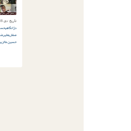
تاریخ:
دی 16ام, 1397
دژانگاهی
حسی
صفاري
علیرضا
حسین مالزیر