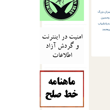
هران بزرگ
ي
حسین
دیان
شهاب
ی
محمد