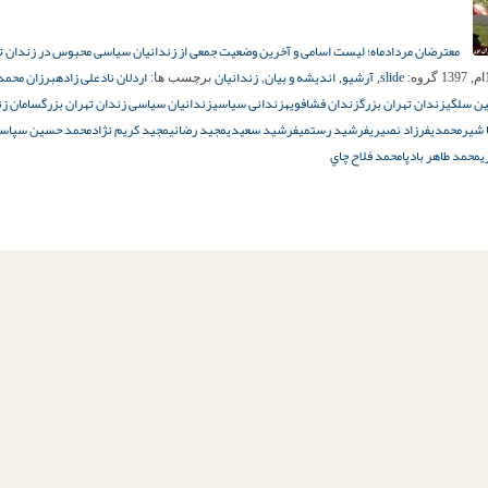
معترضان مردادماه؛ لیست اسامی و آخرین وضعیت جمعی از زندانیان سیاسی محبوس در زندان ت
slide
آرشیو
اندیشه و بیان
زندانیان
اردلان نادعلی زاده
برزان محمد
گروه:
,
,
,
برچسب ها:
ن سلگی
زندان تهران بزرگ
زندان فشافویه
زندانی سیاسی
زندانیان سیاسی زندان تهران بزرگ
سامان زن
 شیرمحمدی
فرزاد نصیري
فرشید رستمی
فرشید سعیدي
مجید رضائی
مجید کریم نژاد
محمد حسین سپاس
ی
محمد طاهر بادپا
محمد فلاح چاي