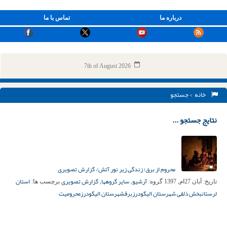
درباره ما
تماس با ما
7th of August 2026
خانه
> جستجو
نتایج جستجو ...
محروم از برق؛ زندگی زیر نور آتش/ گزارش تصویری
آرشیو
سایر گروهها
گزارش تصویری
استان
تاریخ:
آبان 27ام, 1397
گروه:
,
,
برچسب ها:
لرستان
بخش ذلقی شهرستان الیگودرز
برق
شهرستان الیگودرز
محرومیت