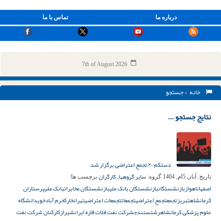
درباره ما
تماس با ما
7th of August 2026
خانه
> جستجو
نتایج جستجو ...
دستکم ۲۰ تجمع اعتراضی برگزار شد
سایر گروهها
کارگران
تاریخ:
آبان 5ام, 1404
گروه:
,
برچسب ها:
اصفهان
اهواز
بازنشستگان
بازنشستگان بانک ملی
بازنشستگان مخابرات
بانک ملی
پرستاران
کرمانشاه
تبریز
تجمع
تجمع اعتراضی
تجمعات
تجمعات اعتراضی
تهران
خارک
خرم آباد
خوی
دانشگاه
علوم پزشکی کرمانشاه
رشت
سنندج
شرکت نفت فلات قاره ایران
شیراز
کارکنان شرکت نفت