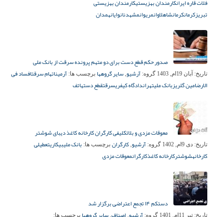
فلات قاره ایران
کارمندان بهزیستی
کارمندان بهزیستی
تبریز
کرمان
کرمانشاه
لاوان
مریوان
مشهد
نانوایان
همدان
صدور حکم قطع دست برای دو متهم پرونده سرقت از بانک ملی
آرشیو
سایر گروهها
آرمین
اتهام سرقت
افساد فی
تاریخ:
آبان 19ام, 1403
گروه:
,
برچسب ها:
الارض
امین گلریز
بانک ملی
تهران
دادگاه کیفری
سرقت
قطع دست
هاتف
معوقات مزدی و بلاتکلیفی کارگران کارخانه کاغذ دیبای شوشتر
آرشیو
کارگران
بانک ملی
بیکاری
تعطیلی
تاریخ:
دی 9ام, 1402
گروه:
,
برچسب ها:
کارخانه
شوشتر
کارخانه کاغذ
کارگران
معوقات مزدی
دستکم ۱۴ تجمع اعتراضی برگزار شد
آرشیو
اصناف
سایر گروهها
تاریخ:
تیر 11ام, 1401
گروه:
,
,
برچسب ها: