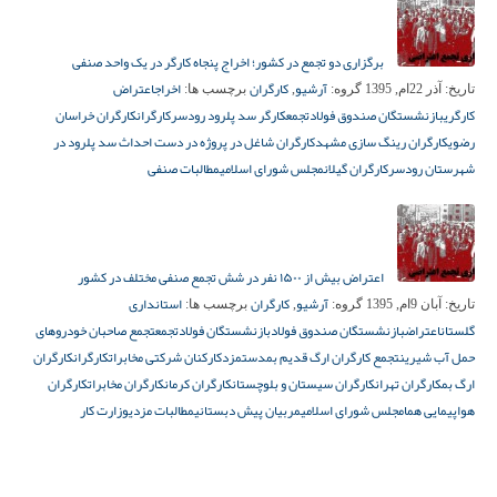
برگزاری دو تجمع در کشور؛ اخراج پنجاه کارگر در یک واحد صنفی
آرشیو
کارگران
اخراج
اعتراض
تاریخ:
آذر 22ام, 1395
گروه:
,
برچسب ها:
کارگری
بازنشستگان صندوق فولاد
تجمع
کارگر سد پلرود رودسر
کارگران
کارگران خراسان
رضوی
کارگران رینگ سازی مشهد
کارگران شاغل در پروژه در دست احداث سد پلرود در
شهرستان رودسر
کارگران گیلان
مجلس شورای اسلامی
مطالبات صنفی
اعتراض بیش از ۱۵۰۰ نفر در شش تجمع صنفی مختلف در کشور
آرشیو
کارگران
استانداری
تاریخ:
آبان 9ام, 1395
گروه:
,
برچسب ها:
گلستان
اعتراض
بازنشستگان صندوق فولاد
بازنشستگان فولاد
تجمع
تجمع صاحبان خودروهای
حمل آب شیرین
تجمع کارگران ارگ قدیم بم
دستمزد
کارکنان شرکتی مخابرات
کارگران
کارگران
ارگ بم
کارگران تهران
کارگران سیستان و بلوچستان
کارگران کرمان
کارگران مخابرات
کارگران
هواپیمایی هما
مجلس شورای اسلامی
مربیان پیش دبستانی
مطالبات مزدی
وزارت کار