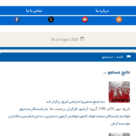
درباره ما
تماس با ما
7th of August 2026
خانه
> جستجو
نتایج جستجو ...
سه تجمع صنفی و اعتراضی امروز برگزار شد
آرشیو
کارگران
بازنشستگان صندوق
تاریخ:
مهر 10ام, 1396
گروه:
,
برچسب ها:
فولاد
بازنشستگان صنعت فولاد کشور
داوطلبان آزمون دستیاری دندانپزشکی
سپرده‌گذاران
موسسه آرمان