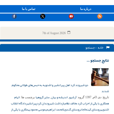
درباره ما
تماس با ما
7th of August 2026
خانه
> جستجو
نتایج جستجو ...
دو شهروند کرد اهل پیرانشهر و اشنویه به حبس‌های طولانی محکوم
شدند
آرشیو
اندیشه و بیان
سایر گروهها
اتهام
تاریخ:
دی 3ام, 1397
گروه:
,
,
برچسب ها:
همکاری با یکی از احزاب کرد مخالف نظام
بازداشت شهروندان کرد
پیرانشهر
دادگاه انقلاب
اشنویه
روستای کهنه‌لاجان
روستای گندویلا
محمد ابراهیمی
موسی محمودی
همکاری با یکی از