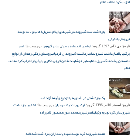
احزاب کرد مخالف نظام
بازداشت سه شهروند در شهرهای ایلام، سرپل‌ذهاب و بانه توسط
نیروهای امنیتی
آرشیو
اندیشه و بیان
سایر گروهها
امیر
تاریخ:
دی 3ام, 1397
گروه:
,
,
برچسب ها:
برکتی
ایلام
بازداشت شهروندان
بازداشت شهروندان کرد
بانه
روستای رمکی رمضان از توابع
دهستان پشت‌تنگ
سرپل ذهاب
صابر خوشایند
عثمان فرجی
همکاری با یکی از احزاب کرد مخالف
نظام
یک بازداشتی در اشنویه با تودیع وثیقه آزاد شد
آرشیو
اندیشه و بیان
اشنویه
بازداشت
تاریخ:
اسفند 10ام, 1396
گروه:
,
برچسب ها:
شهروندان کرد
تودیع وثیقه
قصرشیرین
محمد سوره
منصور قادرزادە
هفده شهروند کرد توسط سپاه پاسداران بازداشت شده‌اند