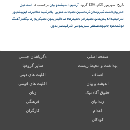
آرشیو
اندیشه و بیان
اسماعیل
تاریخ:
شهریور 21ام, 1393
گروه:
,
برچسب ها:
اختری
بازداشت شهروندان کرد
حسین نجفی
خالد عمویی ایلان
رشید صالحی
رضا ایوبی
شاپور
اسرخی
عبداله بدوی
فائق نجفی
فرامز نجفی
فرهاد صادقی
فریدون نجفی
کریم زمانی
گلناز آهنگ
خوش
محمود جانپوه
مصطفی سبزی
موسی اشرفی
ناصر بدوی
صفحه اصلی
دگرباشان جنسی
بهداشت و محیط زیست
سایر گروهها
اصناف
اقلیت های دینی
اندیشه و بیان
اقلیت های قومی
حقوق آکادمیک
زنان
زندانیان
فرهنگی
اعدام
کارگران
کودکان