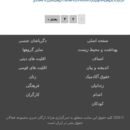
غربی
آزادی
ارومیه
اشنویه
بازداشتگاه اداره اطلاعات ارومیه
شیرزاد مامندی
۱
۲
۳
بعدی »
صفحه اصلی
دگرباشان جنسی
بهداشت و محیط زیست
سایر گروهها
اصناف
اقلیت های دینی
اندیشه و بیان
اقلیت های قومی
حقوق آکادمیک
زنان
زندانیان
فرهنگی
اعدام
کارگران
کودکان
© 2026 کلیه حقوق این سایت متعلق به خبرگزاری هرانا، ارگان خبری مجموعه فعالان
حقوق بشر در ایران است