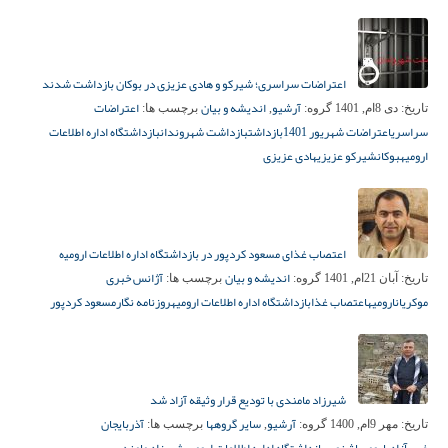
اعتراضات سراسری؛ شیرکو و هادی عزیزی در بوکان بازداشت شدند
آرشیو
اندیشه و بیان
اعتراضات
تاریخ:
دی 8ام, 1401
گروه:
,
برچسب ها:
سراسری
اعتراضات شهریور 1401
بازداشت
بازداشت شهروندان
بازداشتگاه اداره اطلاعات
ارومیه
بوکان
شیرکو عزیزی
هادی عزیزی
اعتصاب غذای مسعود کردپور در بازداشتگاە ادارە اطلاعات ارومیە
اندیشه و بیان
آژانس خبری
تاریخ:
آبان 21ام, 1401
گروه:
برچسب ها:
موکریان
ارومیه
اعتصاب غذا
بازداشتگاه اداره اطلاعات ارومیه
روزنامه نگار
مسعود کردپور
شیرزاد مامندی با تودیع قرار وثیقه آزاد شد
آرشیو
سایر گروهها
آذربایجان
تاریخ:
مهر 9ام, 1400
گروه:
,
برچسب ها: