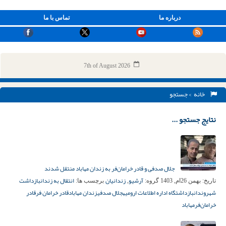
درباره ما
تماس با ما
7th of August 2026
خانه
> جستجو
نتایج جستجو ...
جلال صدفی و قادر خرامان‌فر به زندان مهاباد منتقل شدند
آرشیو
زندانیان
انتقال به زندان
بازداشت
تاریخ:
بهمن 26ام, 1403
گروه:
,
برچسب ها:
شهروندان
بازداشتگاه اداره اطلاعات ارومیه
جلال صدفی
زندان مهاباد
قادر خرامان‌ فر
قادر
خرامان‌فر
مهاباد