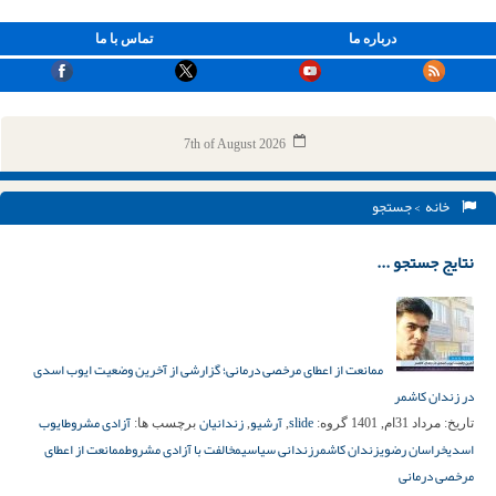
درباره ما
تماس با ما
7th of August 2026
خانه
> جستجو
نتایج جستجو ...
ممانعت از اعطای مرخصی درمانی؛ گزارشی از آخرین وضعیت ایوب اسدی
در زندان کاشمر
slide
آرشیو
زندانیان
آزادی مشروط
ایوب
تاریخ:
مرداد 31ام, 1401
گروه:
,
,
برچسب ها:
اسدی
خراسان رضوی
زندان کاشمر
زندانی سیاسی
مخالفت با آزادی مشروط
ممانعت از اعطای
مرخصی درمانی