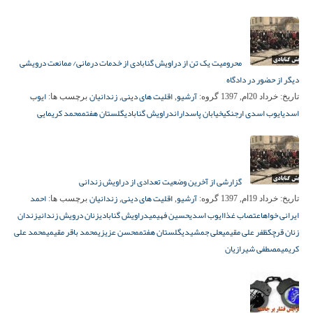
محرومیت یک تن از دراویش گنابادی از خدمات درمانی/ ممانعت درویشی
دیگر از حضور در دادگاه
آرشیو
اقلیت های دینی
زندانیان
ایوب
تاریخ:
خرداد 20ام, 1397
گروه:
,
,
برچسب ها:
اسدی
ایوب اسدی ارجنکی
خیابان پاسداران
دراویش گنابادی
گلستان هفتم
محمد کریمایی
گزارشی از آخرین وضعیت تعدادی از دراویش زندانی
آرشیو
اقلیت های دینی
زندانیان
احمد
تاریخ:
خرداد 19ام, 1397
گروه:
,
,
برچسب ها:
ایرانی خواه
اعتصاب غذا
ایوب اسدی
حسین فهیمی
دراویش گنابادی
زنان درویش زندانی
زندان
زنان قرچک
ظفر علی مقیمی
علی جمشیدی
گلستان هفتم
محسن عزیزی
محمد باقر مقیمی
محمد علی
کریمی
مصطفی شیرازیان