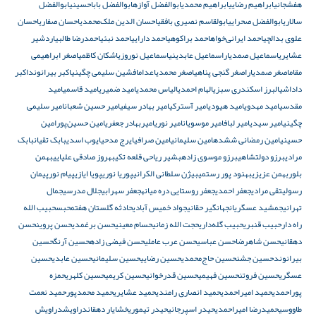
هفشجانی
ابراهیم رضایی
ابراهیم محمدی
ابوالفضل آوازه
ابوالفضل باباحسینی
ابوالفضل
سالاری
ابوالفضل صحرایی
ابولقاسم نصیری بافقی
احسان الدین ملک‌محمدی
احسان صفاری
احسان
علوی بدالچی
احمد ایرانی‌خواه
احمد براکوهی
احمد دارایی
احمد نبئی
احمدرضا طالبی
اردشیر
عشایری
اسماعیل صمدیار
اسماعیل عابدینی
اسماعیل نوروزی
اشکان کاظمی
اصغر ابراهیمی
مقام
اصغر صمدیار
اصغر گنجی پناهی
اصغر محمدی
اعدام
افشین سلیمی چگینی
اکبر بیرانوند
اکبر
داداشی
البرز اسکندری سبزی
الهام احمدی
الیاس محمدی
امید ضمیری
امید قاسمی
امید
مقدسی
امید مهدوی
امید هیودی
امیر آسترکی
امیر بهادر سیفی
امیر حسین شعبان
امیر سلیمی
چگینی
امیر سیدی
امیر لباف
امیر موسویان
امیر نوری
امیربهادر جعفری
امین حسین‌پور
امین
حسینی
امین رمضانی ششده
امین سلیمانی
امین صرافی
ایرج مدحی
ایوب اسدی
بابک تقیان
بابک
مرادی
برزو دولتشاهی
برزو موسوی زاده
بشیر ریاحی قلعه تکی
بهروز صادقی علیایی
بهمن
بلور
بهمن عزیزی
بهنود پور رستمی
بیژن سلطانی الکرانی
پوریا نوری
پویا ایازی
پیام نور
پیمان
رسولی
تقی مرادی
جعفر احمدی
جعفر روستایی دره میانه
جعفر سهرابی
جلال مدرسی
جمال
تهرانی
جمشید عسگریان
جهانگیر حقانی
جواد خمیس آبادی
حادثه گلستان هفتم
حبس
حبیب الله
راه دار
حبیب قنبری
حبیب گله‌داری
حجت الله زمانی
حسام معینی
حسن برغمدی
حسن پروین
حسن
دهقانی
حسن شاهرضا
حسن عباسی
حسن عرب عاملی
حسن فیضی زاده
حسین آرنگ
حسین
بیرانوند
حسین جشن
حسین حاج‌محمدی
حسین رضایی
حسین سلیمانی
حسین عابدی
حسین
عسگری
حسین فروتن
حسین فهیمی
حسین قدرخوانی
حسین کریمی
حسین کلهری
حمزه
پوراحمدی
حمید امیراحمدی
حمید انصاری رامندی
حمید عشایری
حمید محمدپور
حمید نعمت
طاووسی
حمیدرضا امیراحمدی
حیدر اسپرجانی
حیدر تیموری
خشایار دهقان
دراویش
دراویش