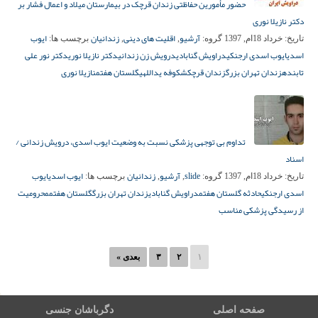
حضور مأمورین حفاظتی زندان قرچک در بیمارستان میلاد و اعمال فشار بر
دکتر نازیلا نوری
آرشیو
اقلیت های دینی
زندانیان
ایوب
تاریخ:
خرداد 18ام, 1397
گروه:
,
,
برچسب ها:
اسدی
ایوب اسدی ارجنکی
دراویش گنابادی
درویش زن زندانی
دکتر نازیلا نوری
دکتر نور علی
تابنده
زندان تهران بزرگ
زندان قرچک
شکوفه یداللهی
گلستان هفتم
نازیلا نوری
تداوم بی توجهی پزشکی نسبت به وضعیت ایوب اسدی، درویش زندانی /
اسناد
slide
آرشیو
زندانیان
ایوب اسدی
ایوب
تاریخ:
خرداد 18ام, 1397
گروه:
,
,
برچسب ها:
اسدی ارجنکی
حادثه گلستان هفتم
دراویش گنابادی
زندان تهران بزرگ
گلستان هفتم
محرومیت
از رسیدگی پزشکی مناسب
۱
۲
۳
بعدی »
صفحه اصلی
دگرباشان جنسی