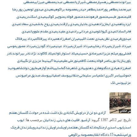
بیرانوند
مصطفی رهسپار
مصطفی شیرازیان
مصطفی عبدی
مصطفی میرزایی
مصطفی
میرمحمدی
مظاهر پوراحمدی
مظاهر حیدری
معصومه براکوهی
معهدی مهدوی لو
معین پور رضا
قلی
منصور طبسی
منصور فرهودمند
منصور فولادی
منوچهر کوکبی
مهدی اسکندری
مهدی
ایزدپناه
مهدی ایمان‌زاده
مهدی بختیاری
مهدی رازقندی
مهدی روح بخش
مهدی سعادت
مهدی
فخرالسادات
مهدی کیوانلو
مهدی مردانی راد
مهدی مفیدی
مهدی مقدم علوویان
مهدی
مهدوی‌فر
مهدی نظری
مهدی نعمت اللهی
مهران اصغرزاده
مهرداد پیرفلاک
مهرداد پیرفلاک
مهرداد شیرازی
مهرداد رضایی
مهرداد شیرازی
مهرداد عینی
مهرداد گودرزی
مهرداد مصوری
موسی
فضلی‌پور
میثم عزیزان
میرصادق حسینی
میلاد استوارناوان
میلاد کاکاوند نژاد
نادر بیرانوند
نادر
یاوری
نازیلا نوری
ناصر فولادی
نعمت کاظمی
نورعلی مقیمی
نیما آلیه
نیما عزیزی تزنگی
هادی
اصغرزاده
هادی جنگجو
هادی دهنوی
هادی شاهرضا گماسایی
هاشم آوازه
همایون دولتشاهی
وحید
خموشی
یاسر اکبری اعلم
یاسر سلیمانی جنقانی
یوسف اصفهانی
یوسف صدیق مرام
یونس
عزتی
یونس لک
آزادی دو تن از دراویش گنابادی بازداشت شده در حوادث گلستان هفتم
آرشیو
اقلیت های دینی
زندانیان
ایوب
تاریخ:
تیر 12ام, 1397
گروه:
,
,
برچسب ها:
اسدی
ایوب اسدی ارجنکی
حادثه گلستان هفتم
دراویش
دراویش زندانی
درویش
زندان قرچک
ورامین
شعبه 15 دادگاه انقلاب
معصومه براکوهی