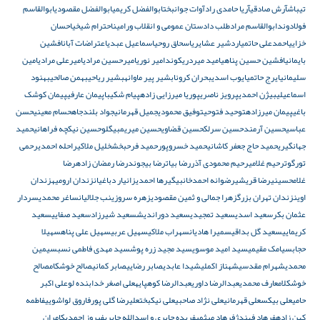
تیباش
آرش صادقی
آریا حامدی راد
آوات جوانبخت
ابوالفضل کریمی
ابوالفضل مقصودی
ابوالقاسم
فولادوند
ابوالقاسم مرادطلب دادستان عمومی و انقلاب ورامین
احترام شیخی
احسان
خزایی
احمدعلی حاتمی
اردشیر عشایری
اسحاق روحی
اسماعیل عبدی
اعتراضات آبان
افشین
بایمانی
افشین حسین پناهی
امید میردریکوند
امیر نوری
امیرحسین مرادی
امیرعلی مرادی
امین
سلیمانی
ایرج حاتمی
ایوب اسدی
بحران کرونا
بشیر پیر ماوانه
بشیر ریاحی
بهمن صالحی
بهنود
اسماعیلی
بیژن احمدی
پرویز ناصری
پوریا میرزایی زاده
پیام شکیبا
پیمان عارفی
پیمان کوشک
باغی
پیمان میرزاده
توحید فتوحی
توفیق محمودی
جمیل قهرمانی
جواد بلندجاه
حسام معینی
حسن
عباسی
حسین آرمند
حسین سرلک
حسین قضاوی
حسین میریمبیگلو
حسین نیکچه فراهانی
حمید
جهانگیری
حمید حاج جعفر کاشانی
حمید خسروپور
حمید فرحبخش
خلیل ملاکی
راحله احمدی
رحمی
تورگوت
رحیم غلامی
رحیم محمودی آذر
رضا بیات
رضا بیجوند
رضا رمضان زاده
رضا
غلامحسینی
رضا قریشی
رضوانه احمدخانبیگی
رها احمدی
زانیار دباغیان
زندان ارومیه
زندان
اوین
زندان تهران بزرگ
زهرا جمالی و ثمین مقصودی
زهره سرو
زینب جلالیان
ساغر محمدی
سردار
عثمان بکر
سعید اسدی
سعید تمجیدی
سعید دوراندیش
سعید شیرزاد
سعید صفایی
سعید
کریمایی
سعید گل بداقی
سمیرا هادیان
سهراب ملاکی
سهیل عربی
سهیل علی پناه
سهیلا
حجاب
سیامک مقیمی
سید امید موسوی
سید مجید زره پوش
سید مهدی فاطمی نسب
سیمین
محمدی
شهرام مقدسی
شهناز اکملی
شیدا عابدی
صابر رضایی
صابر کمانی
صالح خوشکام
صالح
خوشکلام
عارف محمدی
عبدالرضا داوری
عبدالرضا کوهپایه
علی اصغر خدابنده لو
علی اکبر
حامی
علی بیکس
علی قهرمانی
علی نژاد صاحبی
علی نیکبخت
علیرضا گلی پور
فاروق لواشویی
فاطمه
کهن زاده
فرهاد فهندژ
فرهاد میثمی
فریده جابری و اسدالله جابری
فیروز احمدی
کامران