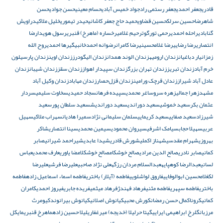
قادری
جعفر احمدی
جعفر رستمی راد
جواد خمیس آبادی
حسام معینی
حسن جوادی
حسن
شاهرضا
حسین سرلک
حسین قضاوی
حمید حاج جعفر کاشانی
حیدر تیموری
خلیل ملاکی
دراویش
گنابادی
راحله احمدی
رحمی تورگوت
رحیم غلامی
رخساره (ماهرخ) قنبری
رسول هویدا
رضا
انتصاری
رضا رضایی
رضا غلامحسینی
رضا کامران
رضوانه احمدخانبیگی
رها احمدی
روح الله
زم
زانیار دباغیان
زندان ارومیه
زندان الوند همدان
زندان الیگودرز
زندان اوین
زندان پارسیلون
خرم آباد
زندان تبریز
زندان تهران بزرگ
زندان سپیدار اهواز
زندان سقز
زندان شیبان
زندان
عادل آباد شیراز
زندان قرچک ورامین
زندان قزل‌حصار
زندان مهاباد
زندان وکیل آباد
مشهد
زهرا جمالی
زهره سرو
ساغر محمدی
سپیده فرهان
سجاد حمیدی
سخاوت سلیمی
سردار
عثمان بکر
سعید خموشی
سعید دوراندی
سعید دوراندیش
سعید سلطان پور
سعید
شیرزاد
سعید صفایی
سعید کریمایی
سلمان سلیمانی نژاد
سمیرا هادیان
سهراب ملاکی
سهیل
عربی
سهیلا حجاب
سیامک اشرفی
سیروان محمودی
سیمین محمدی
سینا انتصاری
شاکر
بهروزی
شهرام مقدسی
شهناز اکملی
شورش قادری
شیدا عابدی
شیراحمد شیرانی
صابر
کمانی
صابر نادری
صالح الدین مرادی
صالح خوشکام
صالح خوشکلام
ضا یاوری
عارف محمدی
عباس
لسانی
عبدالرضا کوهپایه
عبدالسلام مردان رزگه
علی نژاد صاحبی
علیرضا فرشی
علیرضا
لک
غلامحسین ابوالوفایی
فاروق لواشلویی
فاطمه (آیلار) باختری
فاطمه اسماء اسماعیل زاده
فاطمه
باختری
فاطمه سپهری
فاطمه مثنی
فرهاد فهندژ
فرهاد میثمی
فریده جابری
فیروز احمدی
کامران
کمانی
کرونا
کمال حسن رمضان
کورش محبی
کیانوش اصلانی
کیانوش بیرانوند
کیومرث
مرزبان
گلرخ ابراهیمی ایرایی
گیتا حر
لیلا (خدیجه) میرغفاری
لیلا حسین زاده
ماهرخ قنبری
مایکل