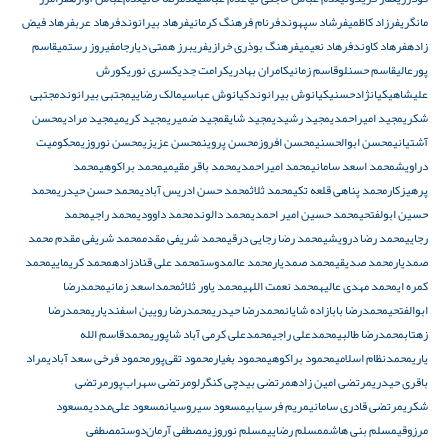
مانگری
فرزاد کاظمی
فرشاد سپهوند
فرنام فرهنگ کرمانی
فرهاد بیرانوند
فرهاد عرب
فرهاد فیض
زاده
فرهاد کاوند
فرهاد نعیمی
فرهنگ بوذری خرازی
فریبرز همتی دیارجام
فیروز رستمی
قاسم
پورعالی
قاسم حسنلو
قاسم زمانی
کامران بهادری
کرامت جدی
کسری نوری
کورش
علیشاهی
کیانژادحسنی
کیانوش بیرانوند
کیانوش عباسی
مالک رضایی
مجتبی بیرانوند
مجتبی
شکری
مجید امیراحمدی
مجید رشیدی
مجید شایق
مجید ضمیری
مجید کریمی
مجید مرادی
محسن
آشتیانی
محسن ابوالحسنی
محسن افروز
محسن پروین
محسن عزیزی
محسن نوروزی
محکومیت
دراویش
محمد اسعد سامانی
محمد امیراحمدی
محمد باقر مقیمی
محمد براکوهی
محمد
پرهیزکار
محمد پناهی قلعه تکی
محمد ثلاث
محمد حسن ادریس آبادی
محمد حسن حیدری
محمد
حسین ابولفتحی
محمد حسین امیر احمدی
محمد دالوند
محمد داوودی
محمد راجی
محمد
رجایی
محمد رضا درویشی
محمد رضا رجایی درقی
محمد شریفی مقدم
محمد شریفی‌ مقدم محمد
صمدیار
محمد صدیقی
محمد صمدیار
محمد عالمدوست
محمد علی قنادزاده
محمد کریمایی
محمد
کمره ای
محمد مهدی عالیه
محمد نعمت اللهی
محمد یاور ثلاث
محمداسعد زمانی
محمدرضا
ابوالفتحی
محمدرضا بابازاده شایان
محمدرضا حیدری
محمدرضا رویین اسفندیاری
محمدرضا
زهتاب
محمدرضا طالبی
محمدعلی راجی
محمدعلی کرمی آباد شاپوری
محمدقاسم الله
یاری
محمدنظام اسلامی
محمود براکوهی
محمود بغیار
محمود تقی‌پور
محمود فرخی سعد آبادی
مراد
باقری حیدری
مرتضی امین زاده
مرتضی بیدچی کنگرلو
مرتضی سهراب‌پور
مرتضی
شکری
مرتضی قادری سامانی
مریم فرسیابی
مسعود سیروسیان
مسعود علی‌مددی
مسعود
مرزوقی
مسلم بنی هاشم
مسلم رضایی
مسلم نوروزی
مصطفی آرمان‌دوست
مصطفی