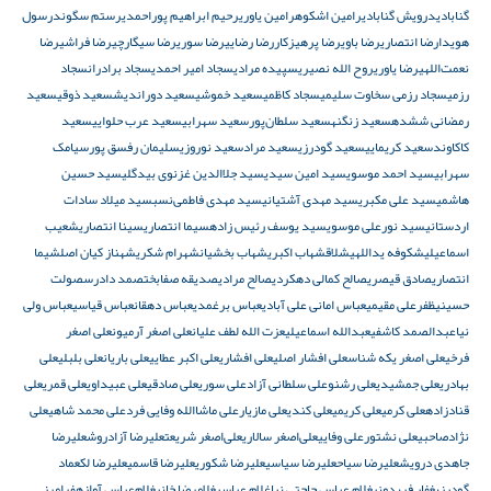
گنابادی
درویش گنابادی
رامین اشکوه
رامین یاوری
رحیم ابراهیم پوراحمدی
رستم سگوند
رسول
هویدا
رضا انتصاری
رضا باوی
رضا پرهیزکار
رضا رضایی
رضا سوری
رضا سیگارچی
رضا فراشی
رضا
نعمت‌اللهی
رضا یاوری
روح الله نصیری
سپیده مرادی
سجاد امیر احمدی
سجاد برادران
سجاد
رزمی
سجاد رزمی سخاوت سلیمی
سجاد کاظمی
سعید خموشی
سعید دوراندیش
سعید ذوقی
سعید
رمضانی ششده
سعید زنگنه
سعید سلطان‌پور
سعید سهرابی
سعید عرب حلوایی
سعید
کاکاوند
سعید کریمایی
سعید گودرزی
سعید مراد
سعید نوروزی
سلیمان رفسق پور
سیامک
سهرابی
سید احمد موسوی
سید امین سیدی
سید جلاالدین غزنوی بیدگلی
سید حسین
هاشمی
سید علی مکبری
سید مهدی آشتیانی
سید مهدی فاطمی‌نسب
سید میلاد سادات
اردستانی
سید نورعلی موسوی
سید یوسف رئیس زاده
سیما انتصاری
سینا انتصاری
شعیب
اسماعیلی
شکوفه یداللهی
شلاق
شهاب اکبری
شهاب بخشیان
شهرام شکری
شهناز کیان اصل
شیما
انتصاری
صادق قیصری
صالح کمالی دهکردی
صالح مرادی
صدیقه صفابخت
صمد دادرس
صولت
حسینی
ظفرعلی مقیمی
عباس امانی علی آبادی
عباس برغمدی
عباس دهقان
عباس قیاسی
عباس ولی
نیا
عبدالصمد کاشفی
عبدالله اسماعیلی
عزت الله لطف علیان
علی اصغر آرمیون
علی اصغر
فرخی
علی اصغر یکه شناس
علی افشار اصلی
علی افشاری
علی اکبر عطایی
علی باریان
علی بلبلی
علی
بهادری
علی جمشیدی
علی رشنو
علی سلطانی آزاد
علی سوری
علی صادقی
علی عبیداوی
علی قمری
علی
قنادزاده
علی کرمی
علی کریمی
علی کندی
علی مازیار
علی ماشاالله وفایی فرد
علی محمد شاهی
علی
نژادصاحبی
علی نشتور
علی وفایی
علی‌اصغر سالاری
علی‌اصغر شریعت
علیرضا آزادروش
علیرضا
جاهدی درویش
علیرضا سیاح
علیرضا سیاسی
علیرضا شکوری
علیرضا قاسمی
علیرضا لک
عماد
گودرزی
غفار فریدونی
غلام عباس حاجتی نیا
غلام عباسی
غلامرضا خانی
غلام‌عباس آوازه
فرامرز