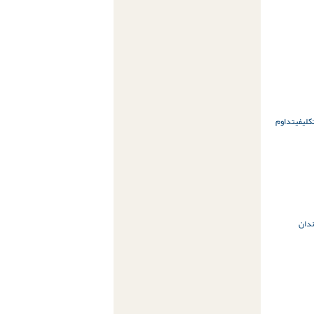
کلیفی
تداوم
دان