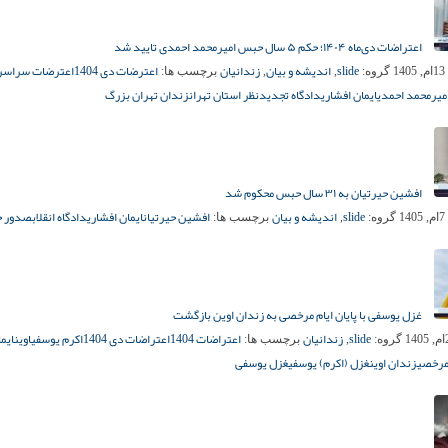
اعتراضات دی‌ماه ۱۴۰۴؛ حکم ۵ سال حبس امیرمحمد احمدی تایید شد
slide
اندیشه و بیان
زندانیان
اعترضات دی 1404
اعترضات سراسری 04
1
گروه:
,
,
برچسب ها:
میرمحمد احمدی
ایمان افشاری
دادگاه تجدیدنظر استان تهران
زندان تهران بزرگ
افشین حیرتیان به ۳۱ سال حبس محکوم شد
slide
اندیشه و بیان
افشین حیرتیان
ایمان افشاری
دادگاه انقلاب
صدور 
1
گروه:
,
برچسب ها:
غزل یوسفی با پایان ایام مرخصی به زندان اوین بازگشت
slide
زندانیان
اعتراضات 1404
اعتراضات دی 1404
اکرم یوسفی
اوین
ایم
گروه:
,
برچسب ها:
مرخصی
زندان اوین
غزل (اکرم) یوسفی
غزل یوسفی