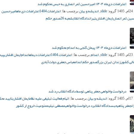
اعتراضات دی‌ماه ۱۴۰۴؛ امیرحسین ثمر انصاری به حبس محکوم شد
slide
اندیشه و بیان
اعتراضات 1404
اعتراضات دی ماه
امیرحسین
14
گروه:
,
برچسب ها:
ین ثمر انصاری
ایمان افشاری
تهران
دادگاه انقلاب
شعبه 26
صدور حکم
اعتراضات دی‌ماه ۱۴۰۴؛ پیمان گنجی به اعدام محکوم شد
slide
اعدام
اعتراضات 1404
اعتراضات دیماه
اعدام‌
ایمان افشاری
پیم
14
گروه:
,
برچسب ها:
الی کشور
زندان تهران بزرگ
صدور حکم اعدام
عباس جعفری دولت‌آبادی
درخواست واخواهی جعفر پناهی توسط دادگاه انقلاب رد شد
اندیشه و بیان
اتهام فعالیت تبلیغی علیه نظام
ایمان افشاری
تایید محک
14
گروه:
برچسب ها:
ن
جعفر پناهی
حبس
دادگاه انقلاب
رد درخواست واخواهی
مصطفی نیلی
ممنوعیت خروج ار کشور