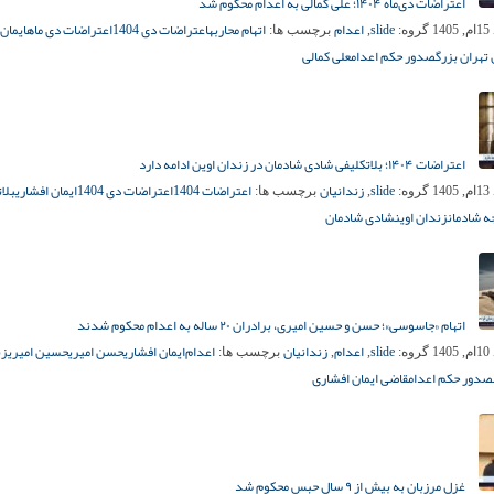
اعتراضات دی‌ماه ۱۴۰۴؛ علی کمالی به اعدام محکوم شد
slide
اعدام
اتهام محاربه
اعتراضات دی 1404
اعتراضات دی ماه
ایمان
14
گروه:
,
برچسب ها:
تهران بزرگ
صدور حکم اعدام
علی کمالی
اعتراضات ۱۴۰۴؛ بلاتکلیفی شادی شادمان در زندان اوین ادامه دارد
slide
زندانیان
اعتراضات 1404
اعتراضات دی 1404
ایمان افشاری
بلات
14
گروه:
,
برچسب ها:
ه شادمان
زندان اوین
شادی شادمان
اتهام «جاسوسی»؛ حسن و حسین امیری، برادران ۲۰ ساله به اعدام محکوم شدند
slide
اعدام
زندانیان
اعدام‌
ایمان افشاری
حسن امیری
حسین امیری
زن
14
گروه:
,
,
برچسب ها:
صدور حکم اعدام
قاضی ایمان افشاری
غزل مرزبان به بیش از ۹ سال حبس محکوم شد