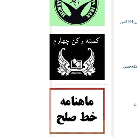
14
امیر
حکم حبس
ان