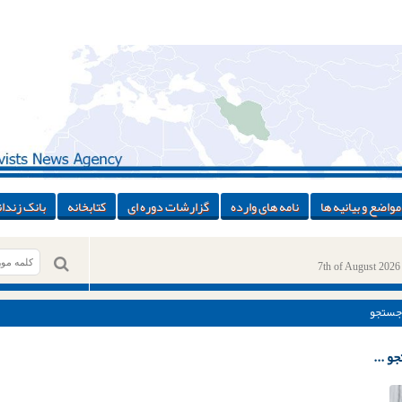
مواضع و بیانیه ها
نامه های وارده
گزارشات دوره ای
کتابخانه
بانک زندان
7th of August 2026
جستجو
و ...