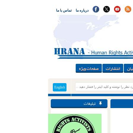
درباره ما
تماس با ما
یان
انتشارات
صفحات ویژه
English
تبلیغات