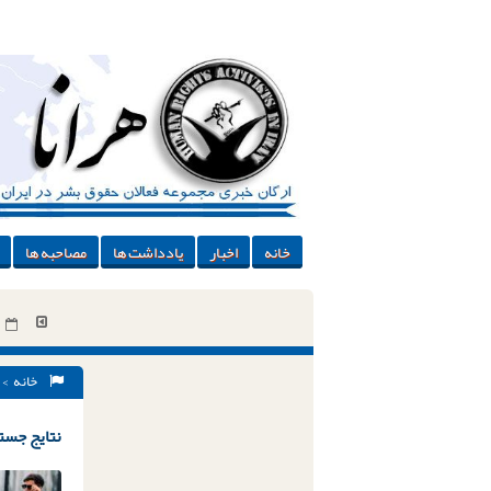
خانه
اخبار
یادداشت ها
مصاحبه ها
خانه
> 
نتایج جستج