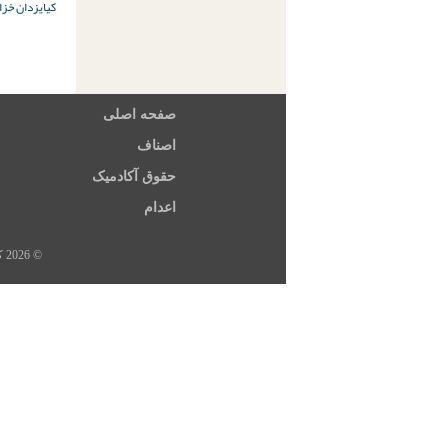
کیا
یزدان خزا
صفحه اصلی
اصناف
حقوق آکادمیک
اعدام
© 2026 کلیه حقوق این سایت متعلق به خبرگزاری هرانا، ارگان خبری مجموعه فعالان حقوق بشر در ایران است