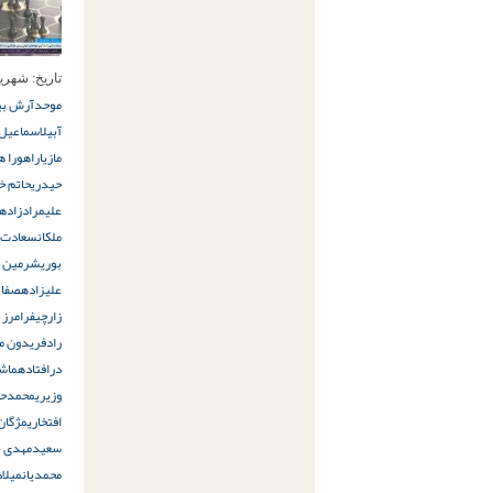
تاریخ:
شهریور 24ام
موحد
آرش بید
آبیل
اسماعیل 
مازیار
اهورا ه
حیدری
حاتم خ
علیمرادزاده
ملکان
سعادت م
بوری
شرمین ح
علیزاده
صفا ع
زارچی
فرامرز آ
راد
فریدون م
درافتاده
ماشا
وزیری
محمدحس
افتخاری
مژگان 
سعید
مهدی ب
محمدیان
میلاد