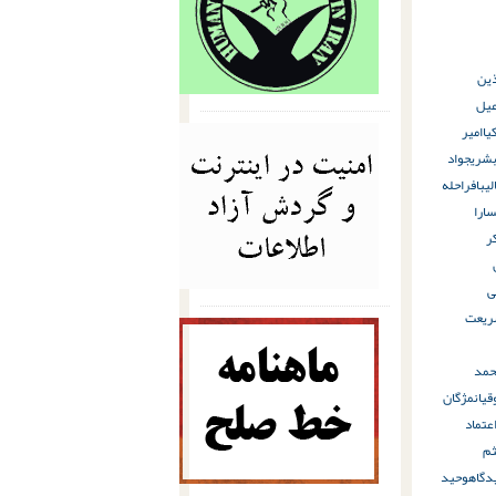
ذین
عیل
یا
امیر
بشری
جواد
لیباف
راحله
ارا
ر
ی
ریعت
حمد
یان
مژگان
عتماد
ثم
دگاه
وحید