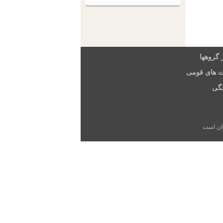
 گروهها
ت های قومی
گی