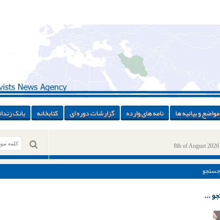
مواضع و بیانیه ها
نامه های وارده
گزارشات دوره ای
کتابخانه
بانک زندان
8th of August 2026
جستجو
و ...