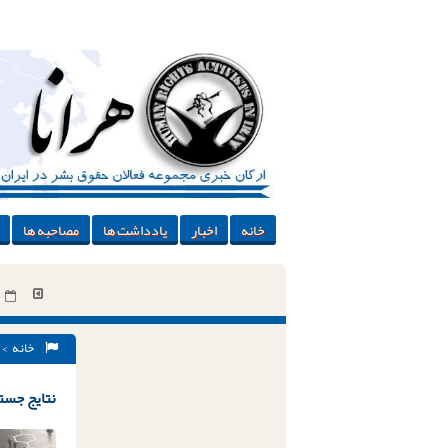
خانه
اخبار
یادداشت ها
مصاحبه ها
خانه
> 
نتایج جستج