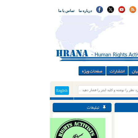
درباره ما
تماس با ما
یان
انتشارات
صفحات ویژه
English
تبلیغات