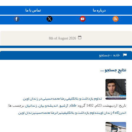
درباره ما
تماس با ما
8th of August 2026
خانه
> جستجو
نتایج جستجو ...
تداوم بازداشت و بلاتکلیفی رضا محمدحسینی در زندان اوین
slide
آرشیو
اندیشه و بیان
زندانیان
تاریخ:
اردیبهشت 23ام, 1402
گروه:
,
,
,
برچسب ها:
اندرزگاه 4 زندان اوین
تداوم بازداشت و بلاتکلیفی
تهران
رضا محمدحسینی
زندان اوین