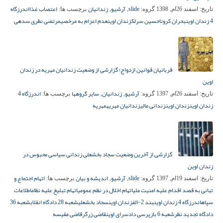
slide
آرشیو
زندانیان
اعتصاب غذا
اندرزگاه
تاریخ:
اسفند 26ام, 1398
گروه:
,
,
برچسب ها:
4 زندان اوین
بحران کرونا
حسین سرلک
زندان اوین
عدم اعزام به مرخصی
مرتضی نظری سدهی
قربانیان قوانین ازدواج؛ گزارشی از وضعیت زندانیان مهریه در زندان
اوین
آرشیو
زندانیان
سایر گروهها
اندرزگاه 4
تاریخ:
اسفند 26ام, 1397
گروه:
,
,
برچسب ها:
زندان اوین
زندان اوین
زندانی مالی
زندانیان مهریه
مهریه
گزارشی از آخرین وضعیت سجاد بخشعلی زندانی سیاسی محبوس در
زندان اوین
slide
آرشیو
اندیشه و بیان
اتهام اجتماع و
تاریخ:
اسفند 19ام, 1397
گروه:
,
,
برچسب ها:
تبانى به قصد اقدام عليه امنيت ملى
اتهام اخلال در نظم عمومی
اتهام تبلیغ علیه نظام
اطلاعات
سپاه
اندرزگاه 4 زندان اوین
بند 2-الف
زندان اوین
سجاد بخشعلی
شعبه 28 دادگاه انقلاب
شعبه 36
دادگاه تجدید نظر
شعبه 6 بازپرسی دادسرای اوین
قاضی زرگر
قاضی مقیسه