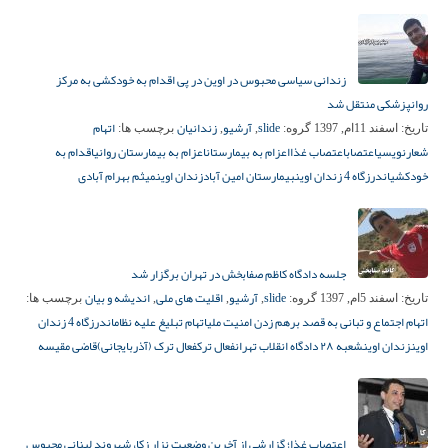
زندانی سیاسی محبوس در اوین در پی اقدام به خودکشی به مرکز
روانپزشکی منتقل شد
slide
آرشیو
زندانیان
اتهام
تاریخ:
اسفند 11ام, 1397
گروه:
,
,
برچسب ها:
شعارنویسی
اعتصاب
اعتصاب غذا
اعزام به بیمارستان
اعزام به بیمارستان روانی
اقدام به
خودکشی
اندرزگاه 4 زندان اوین
بیمارستان امین آباد
زندان اوین
میثم بهرام آبادی
جلسه دادگاه کاظم صفابخش در تهران برگزار شد
slide
آرشیو
اقلیت های ملی
اندیشه و بیان
تاریخ:
اسفند 5ام, 1397
گروه:
,
,
,
برچسب ها:
اتهام اجتماع و تبانی به قصد برهم زدن امنیت ملی
اتهام تبلیغ علیه نظام
اندرزگاه 4 زندان
اوین
زندان اوین
شعبه ۲۸ دادگاه انقلاب تهران
فعال ترک
فعال ترک (آذربایجانی)
قاضی مقیسه
اعتصاب غذا؛ گزارشی از آخرین وضعیت نزار زکا، شهروند لبنانی محبوس