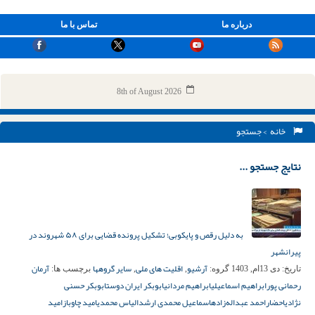
درباره ما
تماس با ما
8th of August 2026
خانه
> جستجو
نتایج جستجو ...
به دلیل رقص و پایکوبی؛ تشکیل پرونده قضایی برای ۵۸ شهروند در
پیرانشهر
آرشیو
اقلیت های ملی
سایر گروهها
آرمان
تاریخ:
دی 13ام, 1403
گروه:
,
,
برچسب ها:
رحمانی پور
ابراهیم اسماعیلی
ابراهیم مردانی
ابوبکر ایران دوست
ابوبکر حسنی
نژادی
احضار
احمد عبداله‌زاده
اسماعیل محمدی ارشد
الیاس محمدی
امید چاوباز
امید