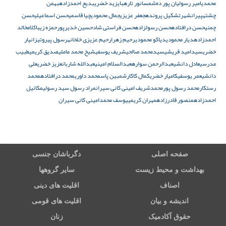
محمدی
امیر رسوليان پور دەشمس
انور تاره
بايزيد خضری
بديع احمدزاده
بهمن
چشته
پیرانشهر
تشکیل پرونده
جعفر عزیزی
جمال محمودی
چیا قاسمی
حسن اسماعیلی
حسن
چمنی
حسن درافتاده
حسن رسولزاده
حسن فراستی شاد
حسین خدیرپور
حمزه زیباکلام
خالد
احمدزاده
دیار محمودی
دیاکو محمودی
رحیم زهرا
رحیم عزیزی خلخانه
رسول پیروتی
زانیار
خضری
سیدامید قریشی
سیدمحمد صالحی
شریف یوسفی
شیخ محمد ماملی
صديق کریمی
طبیب
مدرسی
عادل دانشی
عبدالرحمن سواره
عبدالسلام امینی
عبدالله شاربان
عزیز خضری
علی
دانشی
عمر یوسفی
کاميار خضری
کمال کاکارش
مبین پاس
محمد داوری
محمد درافتاده
محمد
رستکار
محمد رسول‌ پور
محمدشریف امینی کانی سيران
مراد رسول سید رسولی
مکائیل
احمدزاده
منصور قادرزاده
مهران کریمی
یوسف محمدامینی کانی سيران
صفحه اصلی
دگرباشان جنسی
بهداشت و محیط زیست
سایر گروهها
اصناف
اقلیت های دینی
اندیشه و بیان
اقلیت های قومی
حقوق آکادمیک
زنان