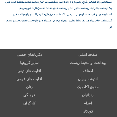
سلطانعلی زاده
عباس کوچری
علی اروج زاده امیر بیگی
علیرضا جباری
مجید محمدی
محمد اسماعیل
یکانی
محمد باقر اباذری
محمد حاجی اله یاری
محمد قلجی
محمد محسن نژاد خوبی
مریم
اسدلو
منوچهر قره محمدلو
مهدی حیدری آغباش
مهدی زمان خانی
میلاد حاجیلو
میلاد مافی
کندی
ناصر حاجی زاده
هاتف سلطانعلی زاده
هادی حاجی علیزاده پارچلو
وحید جعفری
وحید رستم
لو
صفحه اصلی
دگرباشان جنسی
بهداشت و محیط زیست
سایر گروهها
اصناف
اقلیت های دینی
اندیشه و بیان
اقلیت های قومی
حقوق آکادمیک
زنان
زندانیان
فرهنگی
اعدام
کارگران
کودکان