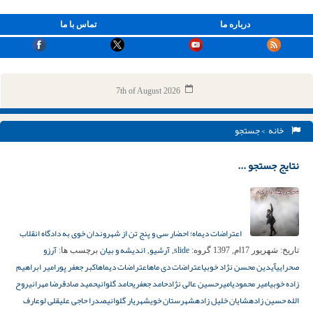
درباره ما
تماس با ما
7th of August 2026
خانه
> جستجو
نتایج جستجو ...
اعتراضات دیماه؛ احضار سی و پنج تن از شهروندان خوی به دادگاه انقلاب
slide
آرشیو
اندیشه و بیان
آرزو
تاریخ:
شهریور 17ام, 1397
گروه:
,
,
برچسب ها:
صحرایی
آیدین محسن نژاد خوبی
اعتراضات دی ماه
اعتراضات دیماه
اکبر جعفر پور
امیر ابراهیم
زاده خوبی
امیر محمودی
امیرحسین عالی نژاد
حامد جعفری
حامد گلوانی
حمید صادق
رضا مهرانی
روح
الله حسین زاده
شایان خلیل زاده
شهرستان خوی
شهریار گلوانی
صدرا حاجی علیقلی لو
عارف