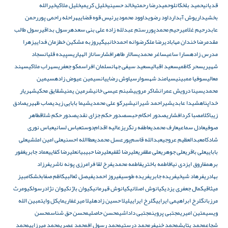
قدیانی
حمید بلخکانلو
حمیدرضا رحمتی
خالد حسینی
خلیل کریمی
خلیل ملاکی
خیرالله
بخشی
داریوش آبدار
داود رضوی
داوود محمودی
رئیس قوه قضاییه
راحله راحمی پور
رحمن
عابد
رحیم غلامی
رحیم محمدپور
رستم عبدلله زاده علی بنی سعده
رسول بداقی
رسول طالب
مقدم
رضا خندان مهابادی
رضا ملک
رضوانه احمدخانبیگی
روزبه مشکین خط
زمان فدایی
زهرا
مدرس زاده
سارا ساعی
ساغر محمدی
سالار طاهرافشار
ساناز الهیاری
سپیده قلیان
سجاد
شهیری
سحر کاظمی
سعید اقبالی
سعید سیفی جهان
سلمان افرا
سمکو جعفری
سهراب ملاکی
سهند
معالی
سوفیا ممبینی
سیامند شهسوار
سیاوش رضاییان
سیمین عیوض زاده
سیمین
محمدی
سینا درویش عمران
شاکر مرویی
شبنم عیسی خانی
شرمین یمنی
شقایق محکی
شهریار
خداپناه
شیدا عابدی
شیراحمد شیرانی
شیرکو علی محمدی
شیما بابایی زیدی
صاب ظهیری
صادق
زیباکلام
صبا کردافشاری
صدور احکام حبس
صدور حکم جزای نقدی
صدور حکم شلاق
طاهر
صوفی
عادل سماعی
عارف محمدی
عاطفه رنگریز
عالیه اقدام‌دوست
عباس لسانی
عباس نوری
شادکام
عبدالعظیم عروجی
عبدالله قاسم‌پور
عسل محمدی
عطاالله احسنی
علی امین املشی
علی
بابایی
علی باقری
علی جوهری
علی مظفری
علیرضا ثقفی
علیرضا حبیبیان
علیرضا کفایی
عماد جابری
غفور
برهم
فاروق ایزدی نیا
فاطمه باختری
فاطمه محمدی
فرخ لقا فرامرزی پونه ناشری
فرزاد
بهادری
فرهاد شیخی
فریده جابری
فریده طوسی
فیروز احمدی
فیصل ثعالبی
کاظم صفابخش
کامبیز
میثاقی
کمال جعفری یزدی
کیانوش اصلانی
کیانوش قهرمانی
کیوان باژن
کیوان نژادرسول
کیومرث
مرزبان
گلرخ ابراهیمی ایرایی
گلرخ ایرایی
لیلا حسین زاده
لیلا میرغفاری
مایکل وایت
مبین الله
ویسی
متین امیری
مجتبی پروین
مجتبی داداشی
محسن حاصلی
محسن حق شناس
محسن
شجاع
محمد پتایش
محمد خنیفر
محمد درستی
محمد رسول اف
محمد عصری
محمد میرزایی
محمد