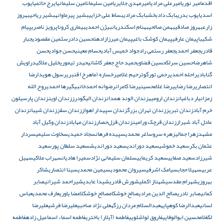
اقدم
امیر نوری
امیرعلی مرادی
امیرمهدی جلایری
امین سلیمان
امین سلیمانی
ایرج حاتمی
ایوب
اسدی
ایوب بدری
بابک دادبخش
بابک مرادی
بساط علی خزایی
بشیر پیرماوانه
بشیر ریاحی
بهروز
زارع
بهروز صادقی
بهمن صالحی
بهنام اسکندریان
بیژن احمدی
بیماری کرونا
پرویز ناصری
پیام
شکیبا
پیمان عارفی
پیمان کوشک باغی
پیمان میرزازاده
تحسین دادرس
ثمین مقصودی
جبار
قادری
جعفر احمدی
جعفر رستمی راد
جواد خمیس آبادی
حسام معینی
حسن جوادی
حسن
شاهرضا
حسین سرلک
حسین قضاوی
حمید حاج جعفر کاشانی
حیدر تیموری
خلیل ملاکی
دراویش
گنابادی
راحله احمدی
رحمی تورگوت
رحیم غلامی
رخساره (ماهرخ) قنبری
رسول هویدا
رضا
انتصاری
رضا رضایی
رضا غلامحسینی
رضا کامران
رضوانه احمدخانبیگی
رها احمدی
روح الله
زم
زانیار دباغیان
زندان ارومیه
زندان الوند همدان
زندان الیگودرز
زندان اوین
زندان پارسیلون
خرم آباد
زندان تبریز
زندان تهران بزرگ
زندان سپیدار اهواز
زندان سقز
زندان شیبان
زندان
عادل آباد شیراز
زندان قرچک ورامین
زندان قزل‌حصار
زندان مهاباد
زندان وکیل آباد
مشهد
زهرا جمالی
زهره سرو
ساغر محمدی
سپیده فرهان
سجاد حمیدی
سخاوت سلیمی
سردار
عثمان بکر
سعید خموشی
سعید دوراندی
سعید دوراندیش
سعید سلطان پور
سعید
شیرزاد
سعید صفایی
سعید کریمایی
سلمان سلیمانی نژاد
سمیرا هادیان
سهراب ملاکی
سهیل
عربی
سهیلا حجاب
سیامک اشرفی
سیروان محمودی
سیمین محمدی
سینا انتصاری
شاکر
بهروزی
شهرام مقدسی
شهناز اکملی
شورش قادری
شیدا عابدی
شیراحمد شیرانی
صابر
کمانی
صابر نادری
صالح الدین مرادی
صالح خوشکام
صالح خوشکلام
ضا یاوری
عارف محمدی
عباس
لسانی
عبدالرضا کوهپایه
عبدالسلام مردان رزگه
علی نژاد صاحبی
علیرضا فرشی
علیرضا
لک
غلامحسین ابوالوفایی
فاروق لواشلویی
فاطمه (آیلار) باختری
فاطمه اسماء اسماعیل زاده
فاطمه