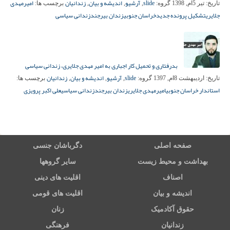
slide
آرشیو
اندیشه و بیان
زندانیان
امیرمهدی
تاریخ:
تیر 5ام, 1398
گروه:
,
,
,
برچسب ها:
جلایری
تشکیل پرونده جدید
خراسان جنوبی
زندان بیرجند
زندانی سیاسی
بدرفتاری و تحمیل کار اجباری به امیر مهدی جلایری، زندانی سیاسی
slide
آرشیو
اندیشه و بیان
زندانیان
تاریخ:
اردیبهشت 8ام, 1397
گروه:
,
,
,
برچسب ها:
استاندار خراسان جنوبی
امیرمهدی جلایری
زندان بیرجند
زندانی سیاسی
علی اکبر پرویزی
صفحه اصلی
دگرباشان جنسی
بهداشت و محیط زیست
سایر گروهها
اصناف
اقلیت های دینی
اندیشه و بیان
اقلیت های قومی
حقوق آکادمیک
زنان
زندانیان
فرهنگی