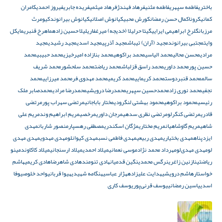
باختری
فاطمه سپهری
فاطمه مثنی
فرهاد فهندژ
فرهاد میثمی
فریده جابری
فیروز احمدی
کامران
کمانی
کرونا
کمال حسن رمضان
کورش محبی
کیانوش اصلانی
کیانوش بیرانوند
کیومرث
مرزبان
گلرخ ابراهیمی ایرایی
گیتا حر
لیلا (خدیجه) میرغفاری
لیلا حسین زاده
ماهرخ قنبری
مایکل
وایت
مجتبی بیرانوند
مجید (آران) تیباش
مجید آذرپی
مجید اسدی
مجید رشیدی
مجید
مرادی
محسن محالی
محمد الیاسی
محمد براکوهی
محمد بنازاده امیرخیزی
محمد حبیبی
محمد
حسین پور
محمد داوری
محمد راسق قزلباش
محمد ریاضت
محمد سلحشور
محمد شریف
سالم
محمد قنبردوست
محمد کریمایی
محمد کریمی
محمد مهدوی فر
محمد میرزایی
محمد
نجفی
محمد نوری زاد
محمدحسین سپهری
محمدرضا درویشی
محمدرضا مرادی
محمدصابر ملک
رئیسی
محمود براکوهی
محمود بهشتی لنگرودی
مختار باباجانی
مرتضی سهراب پور
مرتضی
قادری
مرتضی کنگرلو
مرتضی نظری سدهی
مرجان داوری
مرخصی
مریم ابراهیم وند
مریم علی
شاهی
مریم گاوشاهیان
مریم مختاری
مژگان اسکندری
مصطفی رهسپار
منصور شاربان
مهدی
ایزدپناه
مهدی بختیاری
مهدی ربیعی
مهدی فاطمی نسب
مهدی کیوانلو
مهدی مهدوی
مهدی مهدی
لو
مهدی مهدی‌لو
مهرداد محمد نژاد
موسی نعمانی
میلاد احمدی
میلاد ارسنجانی
میلاد کاکاوند
مینو
ریاضتی
نازنین زاغری
نرگس محمدی
نگین قدمیان
هادی تنومند
هادی شاهرضا
هادی کریمی
هاشم
خواستار
هاشم درویشی
هدایت علیزاده
هژار عباسی
هنگامه شهیدی
هیوا قربانی
واحد خلوصی
وفا
اسدی
یاسین رمضانی
یوسف قرنی‌پور
یوسف کاری