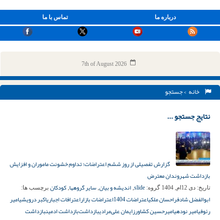
درباره ما
تماس با ما
7th of August 2026
خانه
> جستجو
نتایج جستجو ...
گزارش تفصیلی از روز ششم اعتراضات؛ تداوم خشونت ماموران و افزایش
بازداشت شهروندان معترض
slide
اندیشه و بیان
سایر گروهها
کودکان
تاریخ:
دی 12ام, 1404
گروه:
,
,
,
برچسب ها:
ابوالفضل شادفر
احسان ملکی
اعتراضات 1404
اعتراضات بازار
اعترافات اجباری
اکبر درویشی
امیر
رئوفی
امیر نودهی
امیرحسین کشاورز
ایمان علی‌مرادی
بازداشت‌
بازداشت ادمین
بازداشت