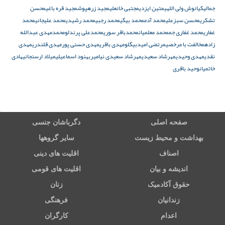
جمالی
کیانوش ولی اللهی
متین ایزدی
مجتبی خانعلی
مجید زرهپوش
مجید قره باغی
محسن
تشکری
محسن سبزعلی
محمد آدم
محمد بیگی
محمد رجبی
محمد رشیدی
محمد علیجانی
محمد
غفاری
محمد غفاری جم
محمد معلمیان
محمدباقر سوری
محمدعلی پرندلو
محمدمهدی عبدالله
زاده
مخالفت با مرخصی
مرتضی امیدبیگلو
مهدی باقری
مهدی حسنی پور
مهدی قلندری
مهدی
نقدی
مهدی وحیدی
مهرشاد سعیدی
مهرشاد سعیدی نیا
میربهنود اسماعیلی
میلاد ارسنجانی
هادی
خاتمیان
وحید باقری
صفحه اصلی
دگرباشان جنسی
بهداشت و محیط زیست
سایر گروهها
اصناف
اقلیت های دینی
اندیشه و بیان
اقلیت های قومی
حقوق آکادمیک
زنان
زندانیان
فرهنگی
اعدام
کارگران