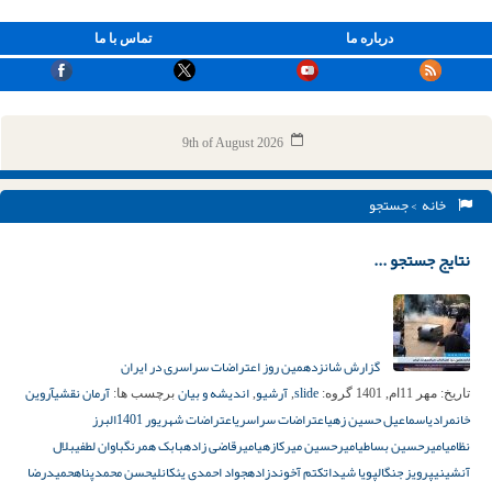
درباره ما
تماس با ما
9th of August 2026
خانه
> جستجو
نتایج جستجو ...
گزارش شانزدهمین روز اعتراضات سراسری در ایران
slide
آرشیو
اندیشه و بیان
آرمان نقشی
آروین
تاریخ:
مهر 11ام, 1401
گروه:
,
,
برچسب ها:
خانمرادی
اسماعیل حسین زهی
اعتراضات سراسری
اعتراضات شهریور 1401
البرز
نظامی
امیرحسین بساطی
امیرحسین میرکازهی
امیرقاضی‌ زاده
بابک همرنگ
باوان لطفی
بلال
آنشینی
پرویز جنگال
پویا شیدا
تکتم آخوندزاده
جواد احمدی یئکانلی
حسن محمدپناه
حمیدرضا