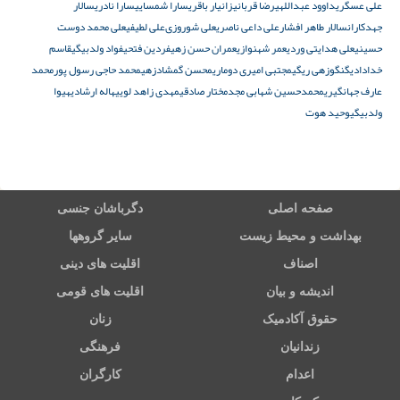
علی‌ عسگری
داوود عبداللهی
رضا قربانی
زانیار باقری
سارا شمسایی
سارا نادری
سالار
جهدکاران
سالار طاهر افشار
علی داعی ناصری
علی شوروزی⁩
علی لطیفی
علی محمد دوست‌
حسینی
علی هدایتی‌ وردی
عمر شهنوازی
عمران حسن‌ زهی
فردین فتحی
فواد ولدبیگی
قاسم
خدادادی
گنگوزهی‌ ریگی
مجتبی امیری‌ دوماری
محسن گمشادزهی
محمد حاجی رسول پور
محمد
عارف جهانگیری
محمدحسین شهابی مجد
مختار صادقی
مهدی زاهد لویی
هاله ارشادی
هیوا
ولدبیگی
وحید هوت
صفحه اصلی
دگرباشان جنسی
بهداشت و محیط زیست
سایر گروهها
اصناف
اقلیت های دینی
اندیشه و بیان
اقلیت های قومی
حقوق آکادمیک
زنان
زندانیان
فرهنگی
اعدام
کارگران