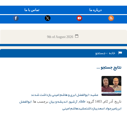
درباره ما
تماس با ما
9th of August 2026
خانه
> جستجو
نتایج جستجو ...
مشهد؛ ابوالفضل ابری و هاشم امینی بازداشت شدند
slide
آرشیو
اندیشه و بیان
ابوالفضل
تاریخ:
آذر 2ام, 1403
گروه:
,
,
برچسب ها:
ابری
امیرجواد اسعدی
بازداشت
مشهد
هاشم امینی