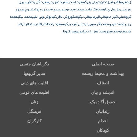
زاده
رضا قریشی
زندان تهران بزرگ
سعید اسدی
سعید تمجیدی
سعید گل بداقی
سهیل
عربی
سهیل علی پناه
سیامک مقیمی
سید امید موسوی
سید مجید زره پوش
شیوع بیماری
کرونا
علی اکبر حامی
علی قهرمانی
علی نیکبخت
کوروش باقری
کیانوش ولی اللهی
محمد بیگی
محمد
رجبی
محمد میری
محمدباقر صوری
مرتضی امیدبیگی
مسعود رادخاک
میلاد ارسنجانی
میلاد
محمودی
وحید معزز
وحید معزز اردبیلی
ویروس کرونا
صفحه اصلی
دگرباشان جنسی
بهداشت و محیط زیست
سایر گروهها
اصناف
اقلیت های دینی
اندیشه و بیان
اقلیت های قومی
حقوق آکادمیک
زنان
زندانیان
فرهنگی
اعدام
کارگران
کودکان