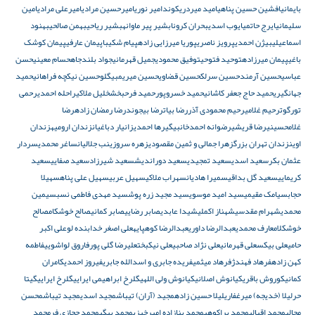
بایمانی
افشین حسین پناهی
امید میردریکوند
امیر نوری
امیرحسین مرادی
امیرعلی مرادی
امین
سلیمانی
ایرج حاتمی
ایوب اسدی
بحران کرونا
بشیر پیر ماوانه
بشیر ریاحی
بهمن صالحی
بهنود
اسماعیلی
بیژن احمدی
پرویز ناصری
پوریا میرزایی زاده
پیام شکیبا
پیمان عارفی
پیمان کوشک
باغی
پیمان میرزاده
توحید فتوحی
توفیق محمودی
جمیل قهرمانی
جواد بلندجاه
حسام معینی
حسن
عباسی
حسین آرمند
حسین سرلک
حسین قضاوی
حسین میریمبیگلو
حسین نیکچه فراهانی
حمید
جهانگیری
حمید حاج جعفر کاشانی
حمید خسروپور
حمید فرحبخش
خلیل ملاکی
راحله احمدی
رحمی
تورگوت
رحیم غلامی
رحیم محمودی آذر
رضا بیات
رضا بیجوند
رضا رمضان زاده
رضا
غلامحسینی
رضا قریشی
رضوانه احمدخانبیگی
رها احمدی
زانیار دباغیان
زندان ارومیه
زندان
اوین
زندان تهران بزرگ
زهرا جمالی و ثمین مقصودی
زهره سرو
زینب جلالیان
ساغر محمدی
سردار
عثمان بکر
سعید اسدی
سعید تمجیدی
سعید دوراندیش
سعید شیرزاد
سعید صفایی
سعید
کریمایی
سعید گل بداقی
سمیرا هادیان
سهراب ملاکی
سهیل عربی
سهیل علی پناه
سهیلا
حجاب
سیامک مقیمی
سید امید موسوی
سید مجید زره پوش
سید مهدی فاطمی نسب
سیمین
محمدی
شهرام مقدسی
شهناز اکملی
شیدا عابدی
صابر رضایی
صابر کمانی
صالح خوشکام
صالح
خوشکلام
عارف محمدی
عبدالرضا داوری
عبدالرضا کوهپایه
علی اصغر خدابنده لو
علی اکبر
حامی
علی بیکس
علی قهرمانی
علی نژاد صاحبی
علی نیکبخت
علیرضا گلی پور
فاروق لواشویی
فاطمه
کهن زاده
فرهاد فهندژ
فرهاد میثمی
فریده جابری و اسدالله جابری
فیروز احمدی
کامران
کمانی
کوروش باقری
کیانوش اصلانی
کیانوش ولی اللهی
گلرخ ابراهیمی ایرایی
گلرخ ایرایی
گیتا
حر
لیلا (خدیجه) میرغفاری
لیلا حسین زاده
مجید (آران) تیباش
مجید اسدی
مجید تیباش
محسن
محالی
محمد اقبالی
محمد براکوهی
محمد بنازاده امیرخیزی
محمد بیگی
محمد حجازی فر
محمد