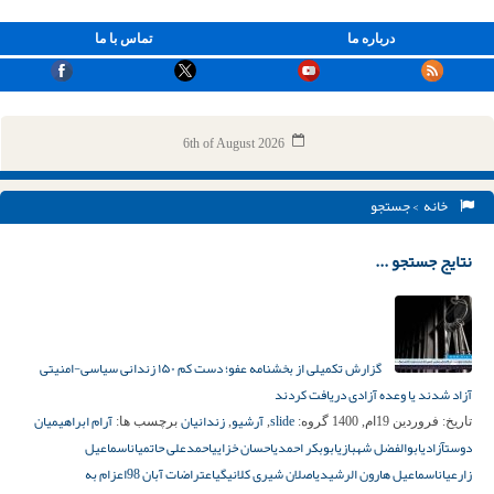
درباره ما
تماس با ما
6th of August 2026
خانه
> جستجو
نتایج جستجو ...
گزارش تکمیلی از بخشنامه عفو؛ دست کم ۱۵۰ زندانی سیاسی-امنیتی
آزاد شدند یا وعده آزادی دریافت کردند
slide
آرشیو
زندانیان
آرام ابراهیمیان
تاریخ:
فروردین 19ام, 1400
گروه:
,
,
برچسب ها:
دوست
آزادی
ابوالفضل شهبازی
ابوبکر احمدی
احسان خزایی
احمدعلی حاتمیان
اسماعیل
زارعیان
اسماعیل هارون الرشیدی
اصلان شیری کلانیگی
اعتراضات آبان 98
اعزام به