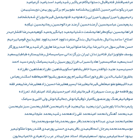
مرخصی
افشار فتحی
اقبال دستوانه
اکام مری
اکبر رشیدی
امید اسدی
امید کرمی
امید
میردریکوند
امیرحسین کشاورزی
بخشنامه عفو
بهرام برکتی پور
بهمن دویستی
بهمن
رحیمی
پوریا میرزایی
پوریا میرزایی زاده
توحید فتوحی
جمیل قهرمانی
چراغ شه‌بخش
حامد
بدیعی
حسن عباسی
حسین آرمند
حسین آرمند مردالو
حسین ریحانی
حسین نیکجه
فراهانی
حسین نیکچه‌فراهانی
حشمت دشتیانی
حمید جهانگیری
حمید کوهی
حمیدرضا افشار
حیدر
(صلاح) ساعدی
دانیال بخشی
دانیال بندگی منفرد
داوود احمدی
داوود غفاری
ذبیح قومیانی
رحیم
حسن محالی
رسول حردانی
رضا بیات
رضا صلواتی
رضا عبدی
رضا هارون الرشیدی
رها احمدی
روزگار
یوسف ماولوی
زانیار فتاحی
زندان تهران بزرگ
زندانی سیاسی
ساحل رضایی
ستاره طباطبایی
سعید
اسدی
سعید صالحی
سمیرا هادیان
سهراب فرزان‌پور
سهیل رشیدی
سیامک پایمرد
سید احمد
حسینی
سید مجید ذوالقدر
سینا خاطری
شاهو اسکویی
شاهین نظرزاده
شاهین نظرزاده
بخقروزان
شهاب‌الدین نظری‌خوراسگانی
شهرام پورمنصوری
شیوا افخمی
عاطفه اسکندری
عباس
عبداللهی
عفو
عفو مبعث
علی قهرمانی
علیرضا ایسپره
علیرضا حسین زاده
علیرضا رضایی
عمر فقه
پور
فاطمه حق پرست سهی
فرزاد قهرمانی
فرشاد امیرحسینی
فرشاد امین
فرشاد تمرزاده
صوفیانی
فرهنگ پورمنصوری
کامیار ذوقی
کیانوش جمالی
کیانوش ولی اللهی و سیامک
پایمرد
ماندانا یاور
متین ایزدی
مجید بیاتی
مجید قره باغی
محسن افشاری
محسن سبزعلی
محسن
عبدی
محمد آهنگریان
محمد امین
محمد تقی زاده
محمد رشیدی
محمد علیجانی
محمد
معلمیان
محمد مهدی عبداله وند
محمدباقر سوری
محمدرضا موسوی
محمدرضا
موسی
محمدمحمدی
مرجان اسحاقی
مهدی باقری
مهدی حسنی پور
مهدی قلندری
مونا ملکوتی
میر
بهنود اسماعیلی
میربهنود اسمعیلی
میلاد استاد ممزایی
نادر عرب زاده
هادی خاتمیان
همایون