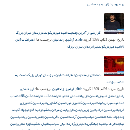
بهمنی
وحید زارع
وحید صالحی
گزارشی از آخرین وضعیت امید میردریکوند در زندان تهران بزرگ
slide
آرشیو
زندانیان
اعتراضات آبان
تاریخ:
بهمن 21ام, 1399
گروه:
,
,
برچسب ها:
98
امید میردریکوند
تهران
زندان تهران بزرگ
ده‌ها تن از محکومان اعتراضات آبان در زندان تهران بزرگ دست به
اعتصاب زدند
slide
آرشیو
زندانیان
آریا حامدی
تاریخ:
مرداد 26ام, 1399
گروه:
,
,
برچسب ها:
راد
ابوالفضل شهبازی
احسان خزایی
احمدعلی حاتمی
اعتراضات آبان
اعتراضات آبان 98
اعتصاب
غذا
امید میردریکوند
امیرحسین کشاورز
امیرحسین کشاورزی
امیرحسین کشاورزی
کرجی
امیرحسین مرادی
امین وزیری
ایمان دارایی
ایمان مردان بخشی
توحید فتوحی
جواد آدینه
وند
جواد بلندجاه
حسن عباسی
حسین آرمند
حسین باقری
حسین جعفری
حسین ریحانی
حسین
نیکچه فراهانی
حمید جهانگیری
دادیار ویژه زندانیان سیاسی
دانیال بخشی
داوود غفاری
رامین