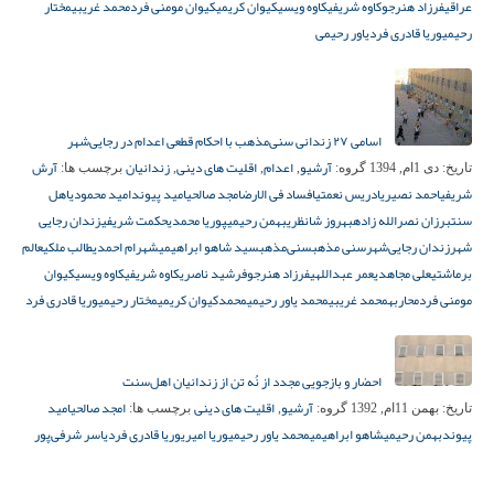
عراقی
فرزاد هنرجو
کاوه شریفی
کاوه ویسی
کیوان کریمی
کیوان مومنی فرد
محمد غریبی
مختار
رحیمی
وریا قادری فرد
یاور رحیمی
اسامی ۲۷ زندانی سنی‌مذهب با احکام قطعی اعدام در رجایی‌شهر
آرشیو
اعدام
اقلیت های دینی
زندانیان
آرش
تاریخ:
دی 1ام, 1394
گروه:
,
,
,
برچسب ها:
شریفی
احمد نصیری
ادریس نعمتی
افساد فی الارض
امجد صالحی
امید پیوند
امید محمودی
اهل
سنت
برزان نصرالله زاده
بهروز شانظری
بهمن رحیمی
پوریا محمدی
حکمت شریفی
زندان رجایی
شهر
زندان رجایی‌شهر
سنی مذهب
سنی‌مذهب
سید شاهو ابراهیمی
شهرام احمدی
طالب ملکی
عالم
برماشتی
علی مجاهدی
عمر عبداللهی
فرزاد هنرجو
فرشید ناصری
کاوه شریفی
کاوه ویسی
کیوان
مومنی فرد
محاربه
محمد غریبی
محمد یاور رحیمی
محمدکیوان کریمی
مختار رحیمی
وریا قادری فرد
احضار و بازجویی مجدد از نُه تن از زندانیان اهل‌سنت
آرشیو
اقلیت های دینی
امجد صالحی
امید
تاریخ:
بهمن 11ام, 1392
گروه:
,
برچسب ها:
پیوند
بهمن رحیمی
شاهو ابراهیمی
محمد یاور رحیمی
وریا امیری
وریا قادری فرد
یاسر شرفی‌پور