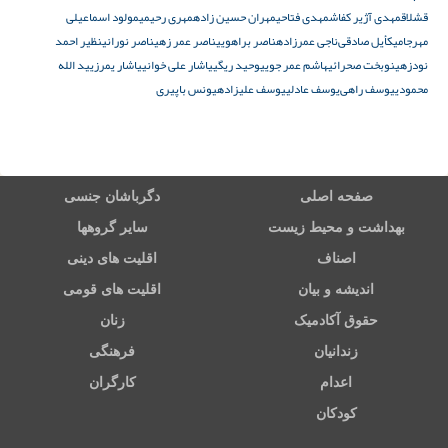
قشلاق
مهدی آژیر کفاش
مهدی فتاحی
مهران حسین زاده
مهری رحیمی
مولود اسماعیلی
مهرجا
میکأیل صادقی‌
ناجی عمرزاده
ناصر براهویی
ناصر عمر زهی
ناصر نورانی
نظیر احمد
نودزهی
نوبخت صحرائی
هاشم عمر جویی
وحید ریگی
یاشار علی‌ خوانی
یاشار یمرزی
ید الله
محمودی
یوسف راهی‌
یوسف عادلی
یوسف علیزاده
یونس باپیری
صفحه اصلی
دگرباشان جنسی
بهداشت و محیط زیست
سایر گروهها
اصناف
اقلیت های دینی
اندیشه و بیان
اقلیت های قومی
حقوق آکادمیک
زنان
زندانیان
فرهنگی
اعدام
کارگران
کودکان