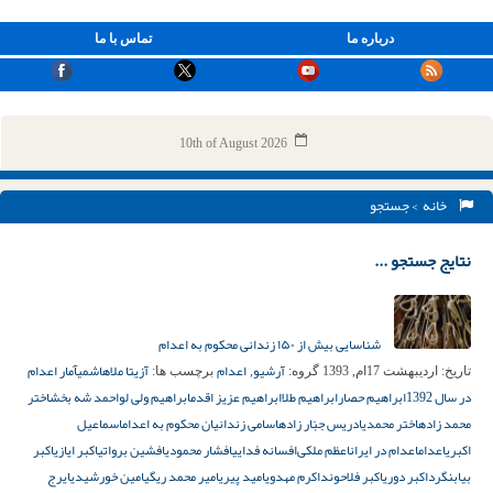
درباره ما
تماس با ما
10th of August 2026
خانه
> جستجو
نتایج جستجو ...
شناسایی بیش از ۱۵۰ زندانی محکوم به اعدام
آرشیو
اعدام
آزیتا ملاهاشمی
آمار اعدام
تاریخ:
اردیبهشت 17ام, 1393
گروه:
,
برچسب ها:
در سال 1392
ابراهیم حصار
ابراهیم طلا
ابراهیم عزیز اقدم
ابراهیم ولی لو
احمد شه بخش
اختر
محمد زاده
اختر محمدی
ادریس جبّار زاده
اسامی زندانیان محکوم به اعدام
اسماعیل
اکبری
اعدام
اعدام در ایران
اعظم ملکی‌
افسانه فدایی
افشار محمودی
افشین برواتی
اکبر ایازی
اکبر
بیابنگرد
اکبر دوری
اکبر فلاحوند
اکرم مهدوی
امید پیری
امیر محمد ریگی
امین خورشیدی
ایرج