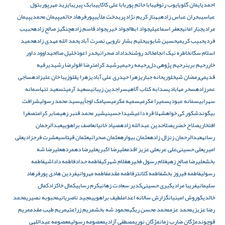
احمدی
ایمان گلوی
ایوب رئوفی
بابا حاتم پور
بابا علی کاکایی
بابک پیری
بایزید مهرپور
بتول
عباسی
بحران عباس زاده
بهناز کریم نژاد
پریدخت ملأیی
پورفرهاد حاتمی
پیمان محمدی
پیمان
مرادی
جبّار امانی
جعفر اسماعیلی
جواد ابطال
جواد خیری
جواد قاسم زاده
چنگیز صالح زاده
حبیب
فردی
حبیب کریمی
حسین شابویی
حلیم بشار نارویی نصرت آبادی
حمد الله مهدی زاده
حمید
اسلام سکان
خاطره نیک انجام
خالد روشن
خداداد صحرائی
خدر اعوذ
خلیل صالحی
داوود داور
خار
رحیم برین
رحیم پژوهی دل‌
رحیمه رحیمی
رشید کرامت
رضا اقول
رضا رشیدی
رقیه
قدیمی‌
رمضان شیخلو
ریحانه جباری
زهرا حیدری علی‌ آبادی
زهرا یقلو
زیبا خان علیزاده
ساجی
عمرزاده
سحر مهابادی
سدابه کتاب آلاهی
سراجدین زیبائی
سعید آرمیت
سعید تنها
سمانه
سهرابی
سمانه عبودی
سمیرا مکرمی
سمیه مکرمی
سیامک اوجأیی
سید محمد رسولی
شرافت
بیگوند
شکور کی خواه
شهلا قره داغی
شیدا حسینی
شیر محمد قنبر زهی
صابر کرامت
صغرا
افتخاری
صلاح خضری
صلاحدین عبدالله زاده
صیاد خانیان
عاصف براهویی
عبدالرحمان
رسانه
عبدالرحمان زنزال زاده
عثمان بیواره
عثمان صحرائی
عثمان قیتاسی
عشرت فرحزادی
علی
امیری
علی‌ حسینی‌
علی عرب
علی‌ عزیز اقدم
علیرضا اکبری
علیرضا دهمرده
علیرضا شه
بخش
علیرضا صالح زهی
غلام رسول فخیره
غلام شهرکی
فاطمه حداد
فاطمه داداشی
فاطمه
رسولی
فاطمه فیروز بخش
فاطمه کلانتر
فاطمه مقدم
فاطمه مهروانی
فردین هادی پور
فرهاد
سلیمانی
فریبا مرادی
کبری حسینی‌
کدیر سعادت زهانی
کرم رسایی
کمال خاکزاد
کمال
خالدی
کوروش امینیان
گزارش سالانه اعدام
لطیف براهویی
مجید ناصریانی
محبوبه نصیری
محمد
رضا عزیزی
محمد عزم
محمد محسن ریگی
محمود شه بخش
مریم زراعتی
مریم طیب مقدم
مریم
قوچوند
مژگان ضارب زمان
مژگان نوری
مصطفی آزادی
معصومه رسولی
معصومه عبداللهی