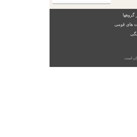
 گروهها
ت های قومی
گی