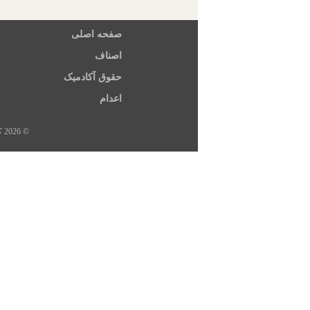
صفحه اصلی
اصناف
حقوق آکادمیک
اعدام
© 2026 کلیه حقوق این سایت متعلق به خبرگزاری هرانا، ارگان خبری مجموعه فعالان حقوق بشر در ایران است