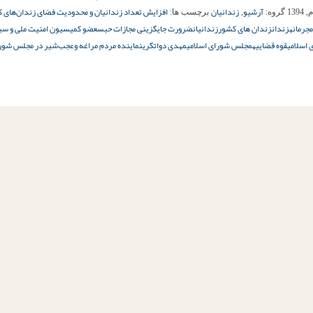
آرشیو
زندانیان
افزایش تعداد زندانیان و محدودیت فضای زندان‌های 
گروه:
,
برچسب ها:
زندان
زندان های کشور
زندانیان
ضرورت جایگزینی مجازات حبس
عضو کمیسیون امنیت ملی و سی
اسلامی
قوه قضاییه
مجلس شورای اسلامی
مهدی دواتگری
نماینده مردم مراغه وعجب‌شیر در مجلس شور