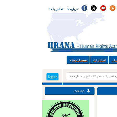
درباره ما
تماس با ما
یان
انتشارات
صفحات ویژه
English
تبلیغات