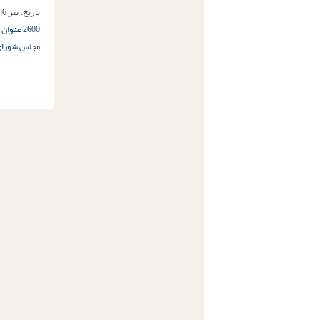
تاریخ:
تیر 6ام, 1394
2600 عنوان مجرمانه
مجلس شورای 