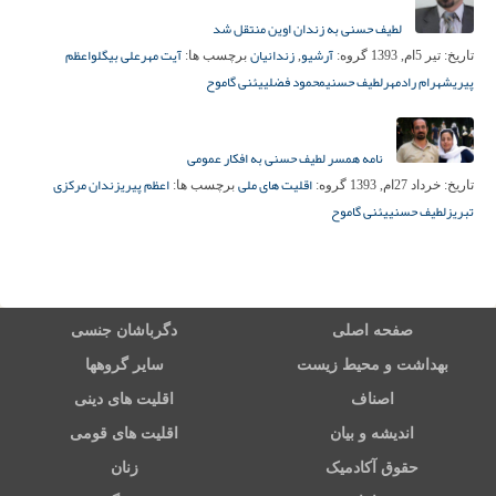
لطیف حسنی به زندان اوین منتقل شد
آرشیو
زندانیان
آیت مهرعلی بیگلو
اعظم
تاریخ:
تیر 5ام, 1393
گروه:
,
برچسب ها:
پیری
شهرام رادمهر
لطیف حسنی
محمود فضلی
یئنی گاموح
نامه همسر لطیف حسنی به افکار عمومی
اقلیت های ملی
اعظم پیری
زندان مرکزی
تاریخ:
خرداد 27ام, 1393
گروه:
برچسب ها:
تبریز
لطیف حسنی
یئنی گاموح
صفحه اصلی
دگرباشان جنسی
بهداشت و محیط زیست
سایر گروهها
اصناف
اقلیت های دینی
اندیشه و بیان
اقلیت های قومی
حقوق آکادمیک
زنان