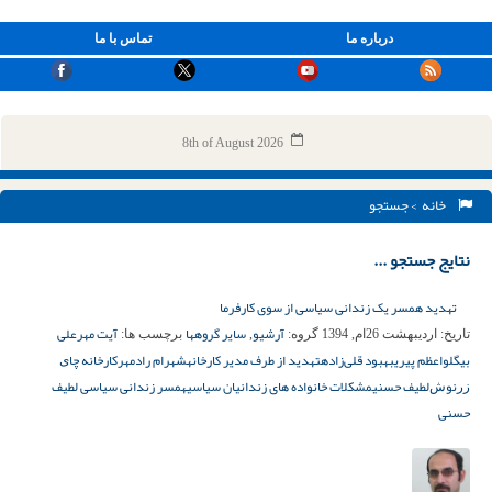
درباره ما
تماس با ما
8th of August 2026
خانه
> جستجو
نتایج جستجو ...
تهدید همسر یک زندانی سیاسی از سوی کارفرما
آرشیو
سایر گروهها
آیت مهرعلی
تاریخ:
اردیبهشت 26ام, 1394
گروه:
,
برچسب ها:
بیگلو
اعظم پیری
بهبود قلی‌زاده
تهدید از طرف مدیر کارخانه
شهرام رادمهر
کارخانه ﭼﺎﯼ
ﺯﺭﻧﻮﺵ
لطیف حسنی
مشکلات خانواده های زندانیان سیاسی
همسر زندانی سیاسی لطیف
حسنی