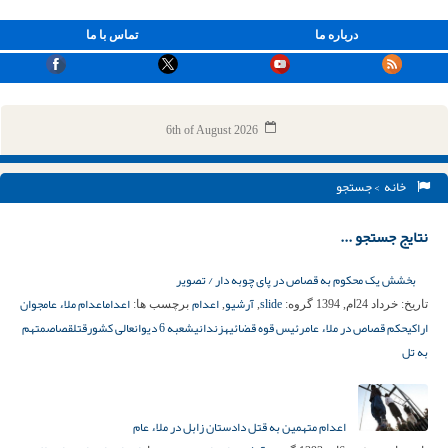
درباره ما
تماس با ما
6th of August 2026
خانه
> جستجو
نتایج جستجو ...
بخشش یک محکوم به قصاص در پای چوبه دار / تصویر
slide
آرشیو
اعدام
اعدام
اعدام ملاء عام
جوان
تاریخ:
خرداد 24ام, 1394
گروه:
,
,
برچسب ها:
اراکی
حکم قصاص در ملاء عام
رئیس قوه قضائیه
زندانی
شعبه 6 دیوانعالی کشور
قتل
قصاص
متهم
به تل
اعدام متهمین به قتل دادستان زابل در ملاء عام