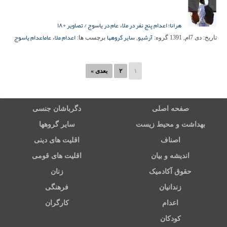
هرانا؛ اعدام پنج نفر در ملاء عام در یاسوج / تصاویر +۱۸
آرشیو
سایر گروهها
اعدام ملاء عام
اعدام یاسوج
تاریخ:
دی 7ام, 1391
گروه:
,
برچسب ها:
۱
۲
بعدی »
صفحه اصلی
دگرباشان جنسی
بهداشت و محیط زیست
سایر گروهها
اصناف
اقلیت های دینی
اندیشه و بیان
اقلیت های قومی
حقوق آکادمیک
زنان
زندانیان
فرهنگی
اعدام
کارگران
کودکان