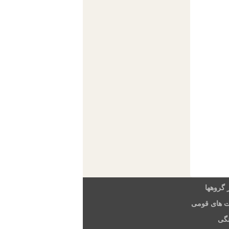
 گروهها
ت های قومی
گی