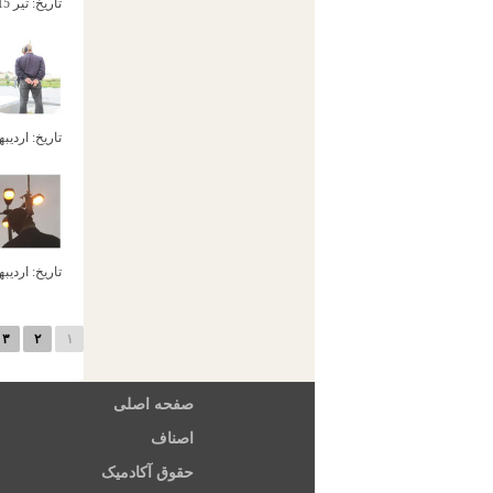
تاریخ:
تیر 15ام, 1392
تاریخ:
اردیبهشت 8
تاریخ:
اردیبهشت 0
۳
۲
۱
صفحه اصلی
اصناف
حقوق آکادمیک