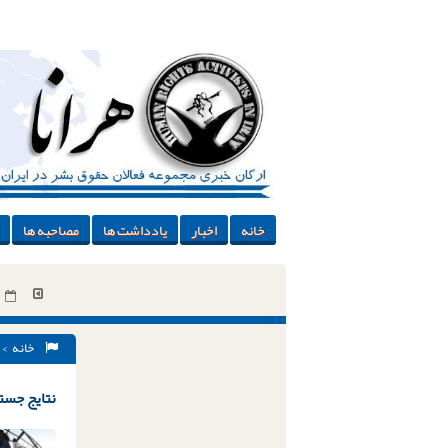
خانه
اخبار
یادداشت ها
مصاحبه ها
خانه
> 
نتایج جستج