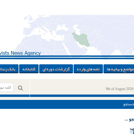
مواضع و بیانیه ها
نامه های وارده
گزارشات دوره ای
کتابخانه
بانک زندان
9th of August 2026
جستجو
و ...