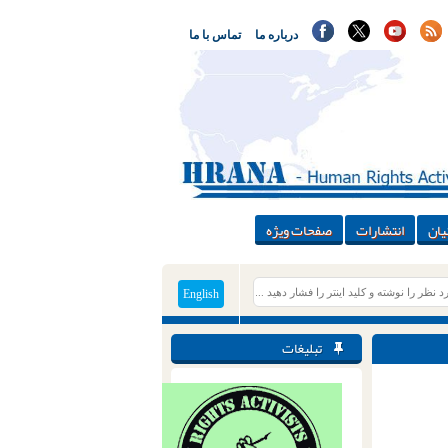
درباره ما
تماس با ما
یان
انتشارات
صفحات ویژه
English
تبلیغات