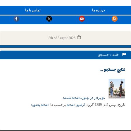
درباره ما
تماس با ما
8th of August 2026
خانه
> جستجو
نتایج جستجو ...
دو برادر در بجنورد اعدام شدند
آرشیو
اعدام
اعدام بجنورد
تاریخ:
بهمن 5ام, 1389
گروه:
,
برچسب ها: