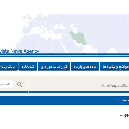
مواضع و بیانیه ها
نامه های وارده
گزارشات دوره ای
کتابخانه
بانک زندان
6th of August 2026
جستجو
و ...