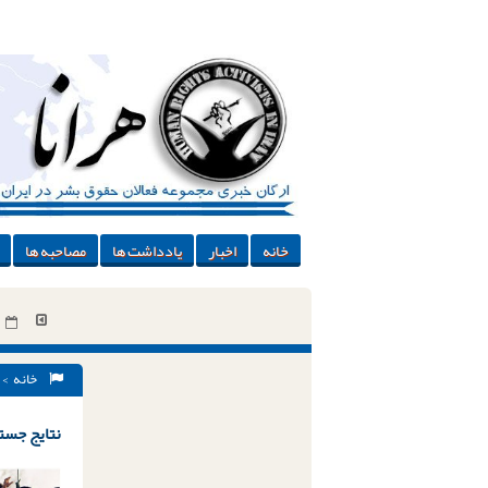
خانه
اخبار
یادداشت ها
مصاحبه ها
خانه
> 
نتایج جستج