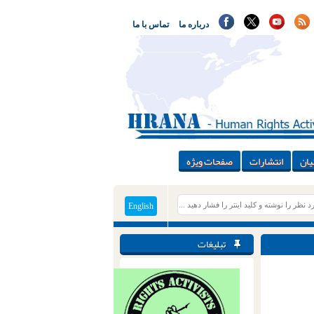
درباره ما
تماس با ما
یان
انتشارات
صفحات ویژه
English
تبلیغات