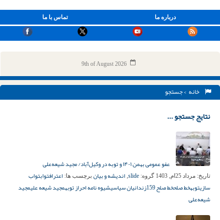
درباره ما
تماس با ما
9th of August 2026
خانه
> جستجو
نتایج جستجو ...
عفو عمومی بهمن ۱۴۰۱ و توبه در وکیل‌آباد/ مجید شیعه‌علی
slide
اندیشه و بیان
اعتراف
تواب
تواب
تاریخ:
مرداد 25ام, 1403
گروه:
,
برچسب ها:
سازی
توبه
خط صلح
خط صلح 159
زندانیان سیاسی
شیوه نامه احراز توبه
مجید شیعه علی
مجید
شیعه‌علی