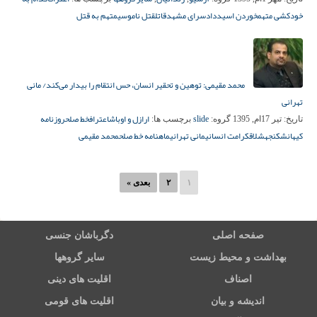
خودکشی متهم
خوردن اسید
دادسرای مشهد
قاتل
قتل ناموسی
متهم به قتل
محمد مقیمی: توهین و تحقیر انسان، حس انتقام را بیدار می‌کند/ مانی
تهرانی
slide
ارازل و اوباش
اعتراف
خط صلح
روزنامه
تاریخ:
تیر 17ام, 1395
گروه:
برچسب ها:
کیهان
شکنجه
شلاق
کرامت انسانی
مانی تهرانی
ماهنامه خط صلح
محمد مقیمی
۱
۲
بعدی »
صفحه اصلی
دگرباشان جنسی
بهداشت و محیط زیست
سایر گروهها
اصناف
اقلیت های دینی
اندیشه و بیان
اقلیت های قومی