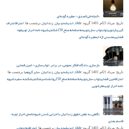
«النجاه فی‌الصدق»/ مطهره گونه‌ای
slide
اندیشه و بیان
زندانیان
اعتراف
اعتراف
تاریخ:
مرداد 23ام, 1403
گروه:
,
,
برچسب ها:
گیری
بازجویی
تواب
تواب سازی
توبه
حط صلح
خط صلح 159
شکنجه
شیوه نامه احراز توبه
قوه
قضاییه
محسنی اژه ای
مطهره گونه‌ای
بازسازی «دادگاه افکار عمومی» در برابر «تواب‌سازی»/ امین قضایی
slide
اندیشه و بیان
زندانیان
سایر گروهها
تاریخ:
مرداد 21ام, 1403
گروه:
,
,
,
برچسب ها:
اعتراف
امین قضایی
تواب سازی
توبه
خط صلح
خط صلح 159
روانشناسی
شکنجه
شکنجه سفید
شیوه
نامه احراز توبه
مغزشویی
نگاهی به نقض حقوق زندانیان با اجرایی شدن شیوه‌نامه‌ی احراز توبه/
قاسم بعدی
slide
اندیشه و بیان
اعتراف
تواب
تواب
تاریخ:
مرداد 13ام, 1403
گروه:
,
برچسب ها: