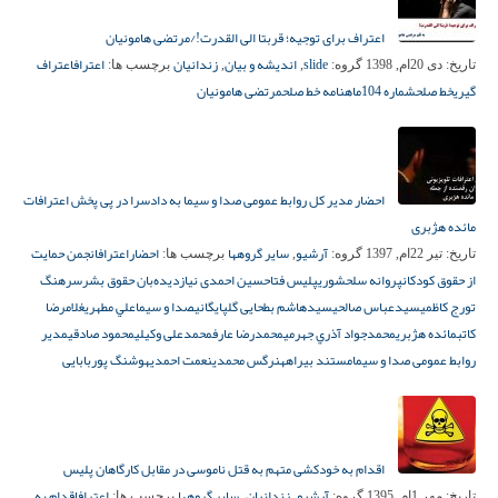
اعتراف برای توجیه؛ قربتا الی القدرت!/مرتضی هامونیان
slide
اندیشه و بیان
زندانیان
اعتراف
اعتراف
تاریخ:
دی 20ام, 1398
گروه:
,
,
برچسب ها:
گیری
خط صلح
شماره 104
ماهنامه خط صلح
مرتضی هامونیان
احضار مدیر کل روابط عمومی صدا و سیما به دادسرا در پی پخش اعترافات
مائده هژبری
آرشیو
سایر گروهها
احضار
اعتراف
انجمن حمایت
تاریخ:
تیر 22ام, 1397
گروه:
,
برچسب ها:
از حقوق کودکان
پروانه سلحشوری
پلیس فتا
حسین احمدی نیاز
دیده‌بان حقوق بشر
سرهنگ
تورج کاظمی
سيدعباس صالحي
سیدهاشم بطحایی گلپایگانی
صدا و سیما
علي مطهري
غلامرضا
کاتب
مائده هژبری
محمدجواد آذري جهرمي
محمدرضا عارف
محمدعلی وکیلی
محمود صادقي
مدیر
روابط عمومی صدا و سیما
مستند بيراهه
نرگس محمدی
نعمت احمدی
هوشنگ پوربابایی
اقدام به خودکشی متهم به قتل ناموسی در مقابل کارگاهان پلیس
آرشیو
زندانیان
سایر گروهها
اعتراف
اقدام به
تاریخ:
مهر 1ام, 1395
گروه:
,
,
برچسب ها: