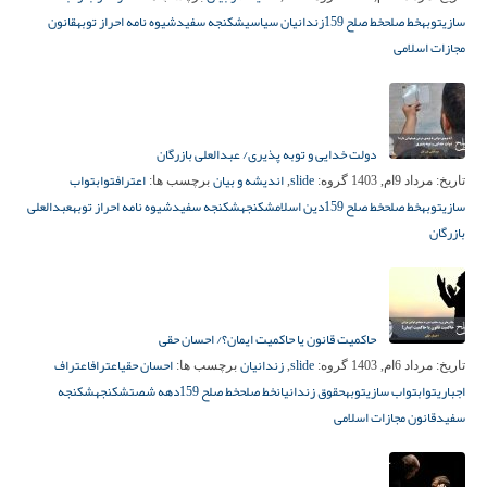
سازی
توبه
خط صلح
خط صلح 159
زندانیان سیاسی
شکنجه سفید
شیوه نامه احراز توبه
قانون
مجازات اسلامی
دولت خدایی و توبه پذیری/ عبدالعلی بازرگان
slide
اندیشه و بیان
اعتراف
تواب
تواب
تاریخ:
مرداد 9ام, 1403
گروه:
,
برچسب ها:
سازی
توبه
خط صلح
خط صلح 159
دین اسلام
شکنجه
شکنجه سفید
شیوه نامه احراز توبه
عبدالعلی
بازرگان
حاکمیت قانون یا حاکمیت ایمان؟/ احسان حقی
slide
زندانیان
احسان حقی
اعتراف
اعتراف
تاریخ:
مرداد 6ام, 1403
گروه:
,
برچسب ها:
اجباری
تواب
تواب سازی
توبه
حقوق زندانیان
خط صلح
خط صلح 159
دهه شصت
شکنجه
شکنجه
سفید
قانون مجازات اسلامی