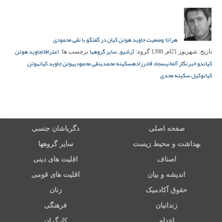
هرانا؛ وضعیت جاوید هوتن کیان در گفتگو با نقی محمودی
آرشیو
سایر گروهها
اعترافات
جاوید هوتن
تاریخ:
شهریور 21ام, 1390
گروه:
,
برچسب ها:
کیان
دو خبرنگار آلمانی
سجاد قادرزاده
سکینه محمدی
نقی محمودی
هوتن جاوید کیان
هوتن
کیان
وکیل سکینه محدی
صفحه اصلی
دگرباشان جنسی
بهداشت و محیط زیست
سایر گروهها
اصناف
اقلیت های دینی
اندیشه و بیان
اقلیت های قومی
حقوق آکادمیک
زنان
زندانیان
فرهنگی
اعدام
کارگران