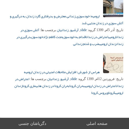
ارومیه؛ خودسوزی زندانی معترض و بدرفتاری گارد زندان به درگیری و
آتش سوزی در زندان منتهی شد
slide
آرشیو
زندانیان
آتش سوزی در
تاریخ:
آذر 5ام, 1399
گروه:
,
,
برچسب ها:
زندان
ارومیه
اعتراض در زندان
اقدام به خودسوزی
حجت کاظم نژاد
خودسوزی
درگیری در
زندان
زندان ارومیه
ضرب و شتم زندانی
هراس از شورش؛ افزایش ملاحظات امنیتی در زندان ارومیه
slide
آرشیو
زندانیان
اعتراض در
تاریخ:
فروردین 12ام, 1399
گروه:
,
,
برچسب ها:
زندان
اعتراض در زندان ارومیه
بحران کرونا
بحران کرونا در زندان ها
بیماری کرونا
زندان
ارومیه
کرونا
ویروس کرونا
صفحه اصلی
دگرباشان جنسی