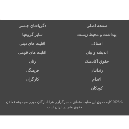
صفحه اصلی
دگرباشان جنسی
بهداشت و محیط زیست
سایر گروهها
اصناف
اقلیت های دینی
اندیشه و بیان
اقلیت های قومی
حقوق آکادمیک
زنان
زندانیان
فرهنگی
اعدام
کارگران
کودکان
© 2026 کلیه حقوق این سایت متعلق به خبرگزاری هرانا، ارگان خبری مجموعه فعالان
حقوق بشر در ایران است