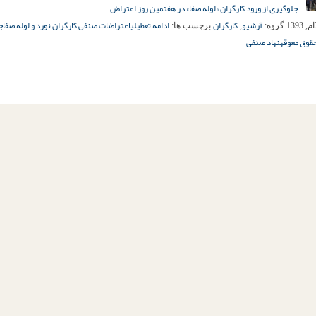
جلوگیری از ورود کارگران «لوله صفا» در هفتمین روز اعتراض
آرشیو
کارگران
ادامه تعطیلی
اعتراضات صنفی کارگران نورد و لوله صفا
ج
گروه:
,
برچسب ها:
قوق معوقه
نهاد صنفی