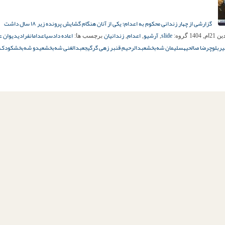
گزارشی از چهار زندانی محکوم به اعدام؛ یکی از آنان هنگام گشایش پرونده زیر ۱۸ سال داشت
slide
آرشیو
اعدام
زندانیان
اعاده دادسی
اعدام
انفرادی
دیوان ع
م, 1404
گروه:
,
,
,
برچسب ها:
یربلوچ
رضا صالحیه
سلیمان شه‌بخش
عبدالرحیم قنبر زهی گرگیج
عبدالغنی شه‌بخش
عیدو شه‌بخش
کودک-