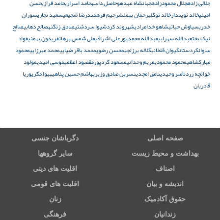
جلالی زاده
جلال محمودزاده
جهانشاه عبدهو
حاصل داسه
حامد اسراری
حامد فرازی
حسن
امینی
خالد ئویندار
خالد توکلی
رحمان بهمنش
رحیم فرهمند
رضا شجیعی
سعید نجاری
سوران
خدری
سیاوش حیاتی
شاهو خدامرادی
شهروند کرد
شیوا سردشتی
صادق زنگنه
صالح ذهابی
صالح
نیک بخت
عبدالله سهرابی
عبدالله محمدپور
علی اشرافی
علی شمس برهان
فریدون بهمنی
فواد
ساوان
کردستان
کیوان قلخانی
گلاله برزنجی
محسن رضوی
محمد باقر ضیایی
محمد میرزایی
محمود
مبارکشاهی
محمود محمودی
مریم وحدانی
مسعود کردپور
مقصود اعظمی
موسی امیدی
مولود
خوانچه زرد
ناصر وحیدی
نامق امجدی
نسرین صادق وزیری
هاشم حسین پناهی
هیوا مکری
وریا
قادریان
صفحه اصلی
دگرباشان جنسی
بهداشت و محیط زیست
سایر گروهها
اصناف
اقلیت های دینی
اندیشه و بیان
اقلیت های قومی
حقوق آکادمیک
زنان
زندانیان
فرهنگی