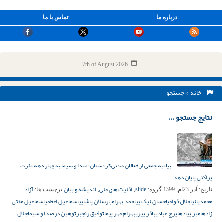
درباره ما
تماس با ما
7th of August 2026
خانه
> جستجو
نتایج جستجو ...
بیانیه جمعی از فعالان مدنی کردستان؛ صدا و سیما به چهار دهه نفرت
پراکنی پایان دهد
slide
اقلیت های ملی
اندیشه و بیان
آزاد
تاریخ:
آذر 23ام, 1399
گروه:
,
,
برچسب ها:
محمدیانی
اجلال قوامی
احسان نیک پی
احمد بهرامی
ارسلان پاشایی
اسماعیل اعظمی
اسماعیل مفتی
زاده
امیر پیاده
ایرج عبادی
باقر پیری
بهرام مهر پیما
توفیق رنجبر
توهین در صدا و سیما
جلال