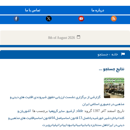
درباره ما
تماس با ما
8th of August 2026
خانه
> جستجو
نتایج جستجو ...
گزارشی از برگزاری نشست ارزیابی حقوق شهروندی اقلیت های دینی و
مذهبی در جمهوری اسلامی ایران
slide
آرشیو
سایر گروهها
آشوریان و
تاریخ:
اسفند 7ام, 1397
گروه:
,
,
برچسب ها:
کلدانیان
اردشير خورشيديان
اصل 13 قانون اساسی
اصل 64 قانون اساسی
اقلیت های مذهبی و
دینی در ایران
اهل سنت
ایزدیان
بابیان
بهائیان
بوداییان
رائیلیان
روبرت