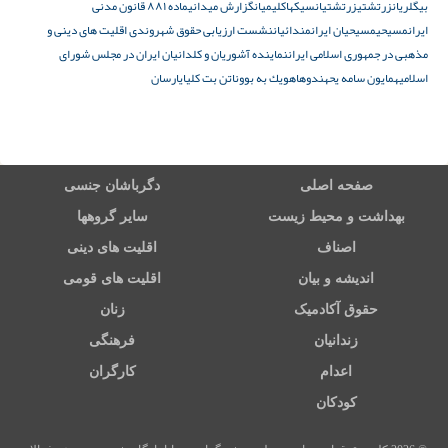
بيگلريان
زرتشتی
زرتشتیان
سیکها
کلیمیان
گزارش میدانی
ماده ۸۸۱ قانون مدنی
ایران
مسیحی
مسیحیان ایران
مندائیان
نشست ارزيابی حقوق شهروندی اقليت های دينی و
مذهبی در جمهوری اسلامی ايران
نماینده آشوریان و کلدانیان ایران در مجلس شورای
اسلامی
همايون سامه يح
هندوها
هويك به بو
وناتن بت كليا
یارسان
صفحه اصلی
دگرباشان جنسی
بهداشت و محیط زیست
سایر گروهها
اصناف
اقلیت های دینی
اندیشه و بیان
اقلیت های قومی
حقوق آکادمیک
زنان
زندانیان
فرهنگی
اعدام
کارگران
کودکان